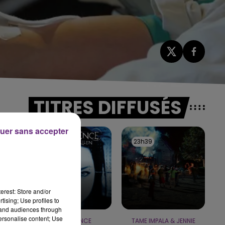
TITRES DIFFUSÉS
uer sans accepter
23h43
23h43
23h39
23h39
t
erest: Store and/or
tising; Use profiles to
tand audiences through
personalise content; Use
EVANESCENCE
TAME IMPALA & JENNIE