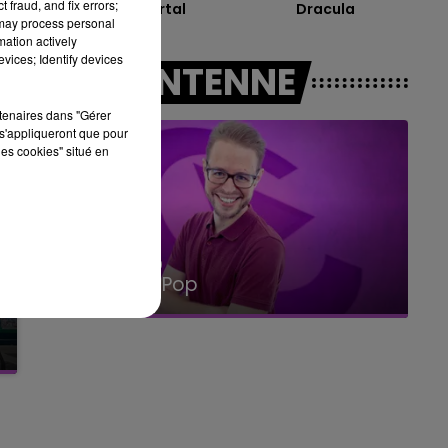
 fraud, and fix errors;
My Immortal
Dracula
10h00 - 14h00
 may process personal
LE TICKET DE CAISSE
mation actively
vices; Identify devices
A L'ANTENNE
rtenaires dans "Gérer
s'appliqueront que pour
les cookies" situé en
14h00 - 15h00
La Radio Pop