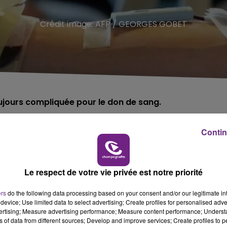
Crédit image:
AFP / GEORGES GOBET
oujours compliquée pour le don de sang.
Contin
nçais du Sang.
s fragiles et les besoins sont très importants. L’EFS subi
Le respect de votre vie privée est notre priorité
 également fortement les collectes.
ers
do the following data processing based on your consent and/or our legitimate int
 en ce mois de décembre dans les Maisons du don qui sont
device; Use limited data to select advertising; Create profiles for personalised adver
vertising; Measure advertising performance; Measure content performance; Unders
ns of data from different sources; Develop and improve services; Create profiles to 