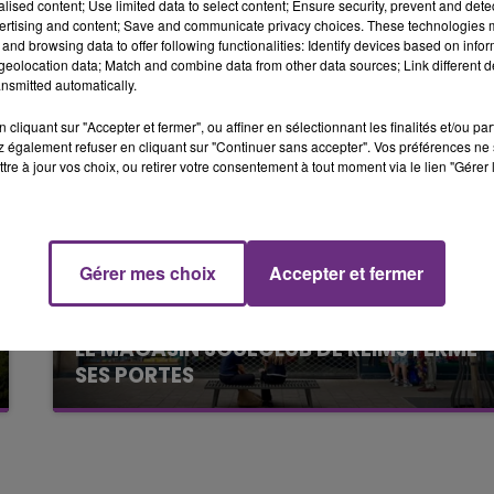
alised content; Use limited data to select content; Ensure security, prevent and detect
6h00 - 10h00
ertising and content; Save and communicate privacy choices. These technologies
LA FAMILLE
and browsing data to offer following functionalities: Identify devices based on infor
eolocation data; Match and combine data from other data sources; Link different de
nsmitted automatically.
cliquant sur "Accepter et fermer", ou affiner en sélectionnant les finalités et/ou pa
 également refuser en cliquant sur "Continuer sans accepter". Vos préférences ne 
tre à jour vos choix, ou retirer votre consentement à tout moment via le lien "Gérer 
Gérer mes choix
Accepter et fermer
10h00 - 14h00
LE TICKET DE CAISSE
10h16
LE MAGASIN JOUÉCLUB DE REIMS FERME
SES PORTES
C'était l'une des institutions du centre-ville
rémois. Le magasin JouéClub est contraint de
fermer ses portes.