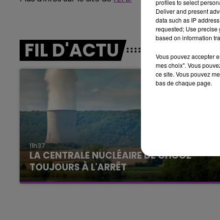
profiles to select person
LE BEST OF DE LA FAMILLE
Deliver and present adv
CHAMPAGNE FM
data such as IP address 
requested; Use precise g
based on information tra
FIL D'ACTU
Vous pouvez accepter en 
mes choix". Vous pouvez
ce site. Vous pouvez met
bas de chaque page.
LE
6h00 - 10h00
La Famille
11h37
LA CENTRALE NUCLÉAIRE DE CHOOZ
TOUJOURS À L'ARRÊT
Cela fait déjà une semaine que la centrale
nucléaire ardennaise est à l'arrêt. Une situation
justifiée par la sécheresse intense qui est
toujours présente.