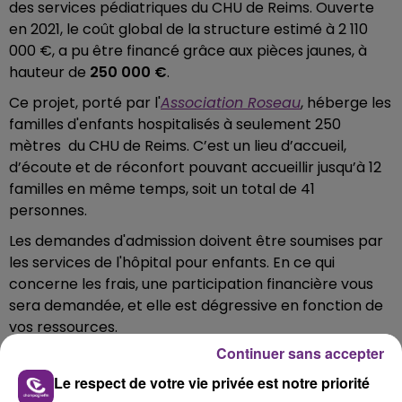
des services pédiatriques du CHU de Reims. Ouverte
en 2021, le coût global de la structure estimé à 2 110
000 €, a pu être financé grâce aux pièces jaunes, à
hauteur de
250 000 €
.
Ce projet, porté par l'
Association Roseau
, héberge les
familles d'enfants hospitalisés à seulement 250
mètres du CHU de Reims. C’est un lieu d’accueil,
d’écoute et de réconfort pouvant accueillir jusqu’à 12
familles en même temps, soit un total de 41
personnes.
Les demandes d'admission doivent être soumises par
les services de l'hôpital pour enfants. En ce qui
concerne les frais, une participation financière vous
sera demandée, et elle est dégressive en fonction de
vos ressources.
Chaque don
, aussi modeste soit-il, est une aide pierre
Continuer sans accepter
précieuse et permet d'adoucir un peu le quotidien des
Le respect de votre vie privée est notre priorité
enfants.