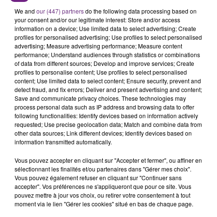
We and
our (447) partners
do the following data processing based on
your consent and/or our legitimate interest: Store and/or access
information on a device; Use limited data to select advertising; Create
profiles for personalised advertising; Use profiles to select personalised
advertising; Measure advertising performance; Measure content
FIL D'ACTU
performance; Understand audiences through statistics or combinations
of data from different sources; Develop and improve services; Create
profiles to personalise content; Use profiles to select personalised
content; Use limited data to select content; Ensure security, prevent and
detect fraud, and fix errors; Deliver and present advertising and content;
Save and communicate privacy choices. These technologies may
process personal data such as IP address and browsing data to offer
following functionalities: Identify devices based on information actively
requested; Use precise geolocation data; Match and combine data from
other data sources; Link different devices; Identify devices based on
information transmitted automatically.
7 août 2026
LA CENTRALE NUCLÉAIRE DE CHOOZ
Vous pouvez accepter en cliquant sur "Accepter et fermer", ou affiner en
sélectionnant les finalités et/ou partenaires dans "Gérer mes choix".
TOUJOURS À L'ARRÊT
Vous pouvez également refuser en cliquant sur "Continuer sans
Cela fait déjà une semaine que la centrale
accepter". Vos préférences ne s'appliqueront que pour ce site. Vous
pouvez mettre à jour vos choix, ou retirer votre consentement à tout
nucléaire ardennaise est à l'arrêt. Une situation
moment via le lien "Gérer les cookies" situé en bas de chaque page.
justifiée par la sécheresse intense qui est toujours