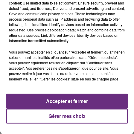
7 août 2026
content; Use limited data to select content; Ensure security, prevent and
LA CENTRALE NUCLÉAIRE DE CHOOZ
detect fraud, and fix errors; Deliver and present advertising and content;
TOUJOURS À L'ARRÊT
Save and communicate privacy choices. These technologies may
process personal data such as IP address and browsing data to offer
Cela fait déjà une semaine que la centrale
following functionalities: Identify devices based on information actively
nucléaire ardennaise est à l'arrêt. Une situation
requested; Use precise geolocation data; Match and combine data from
justifiée par la sécheresse intense qui est toujours
other data sources; Link different devices; Identify devices based on
information transmitted automatically.
présente.
Vous pouvez accepter en cliquant sur "Accepter et fermer", ou affiner en
sélectionnant les finalités et/ou partenaires dans "Gérer mes choix".
Vous pouvez également refuser en cliquant sur "Continuer sans
accepter". Vos préférences ne s'appliqueront que pour ce site. Vous
pouvez mettre à jour vos choix, ou retirer votre consentement à tout
7 août 2026
moment via le lien "Gérer les cookies" situé en bas de chaque page.
LE MAGASIN JOUÉCLUB DE REIMS FERME
SES PORTES
C'était l'une des institutions du centre-ville
Accepter et fermer
rémois. Le magasin JouéClub est contraint de
fermer ses portes.
TITRES DIFFUSÉS
Gérer mes choix
8h03
8h03
8h00
8h00