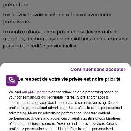
préfecture.
Les élèves travailleront en distanciel avec leurs
professeurs.
Le centre n’accueillera pas non plus les enfants le
mercredi, de même que la médiathèque de commune
jusqu’au samedi 27 janvier inclus
Continuer sans accepter
FIL D'ACTU
Le respect de votre vie privée est notre priorité
We and
our (447) partners
do the following data processing based on
your consent and/or our legitimate interest: Store and/or access
information on a device; Use limited data to select advertising; Create
profiles for personalised advertising; Use profiles to select personalised
advertising; Measure advertising performance; Measure content
performance; Understand audiences through statistics or combinations
of data from different sources; Develop and improve services; Create
profiles to personalise content; Use profiles to select personalised