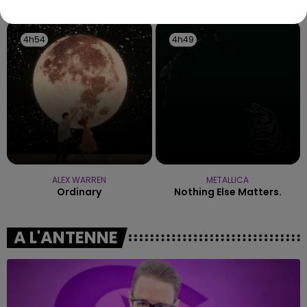
les conditions de...
4h54
4h54
4h49
4h49
ALEX WARREN
METALLICA
Ordinary
Nothing Else Matters.
A L'ANTENNE