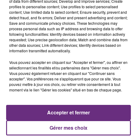
of data from different sources; Develop and improve services; Create
profiles to personalise content; Use profiles to select personalised
content; Use limited data to select content; Ensure security, prevent and
detect fraud, and fix errors; Deliver and present advertising and content;
6 août 2026
Save and communicate privacy choices. These technologies may
SI TOUT LE MONDE FAIT ÇA, MOI L'ANNÉE
process personal data such as IP address and browsing data to offer
PROCHAINE JE VENDANGE EN...
following functionalities: Identify devices based on information actively
La vendange en Champagne a débuté ce jeudi 6
requested; Use precise geolocation data; Match and combine data from
other data sources; Link different devices; Identify devices based on
août dans la commune de Montgueux (Aube). Du
information transmitted automatically.
jamais vu !
Vous pouvez accepter en cliquant sur "Accepter et fermer", ou affiner en
sélectionnant les finalités et/ou partenaires dans "Gérer mes choix".
Vous pouvez également refuser en cliquant sur "Continuer sans
accepter". Vos préférences ne s'appliqueront que pour ce site. Vous
pouvez mettre à jour vos choix, ou retirer votre consentement à tout
moment via le lien "Gérer les cookies" situé en bas de chaque page.
6 août 2026
L'INSPECTION DU TRAVAIL RAPPELLE À
L'ORDRE SUR LES CONDITIONS DE...
Accepter et fermer
Alors que les dates de début des vendange 2026
s'est avéré être plus précoce que prévu,
Gérer mes choix
l'inspection du Travail en profite pour rappeler
TITRES DIFFUSÉS