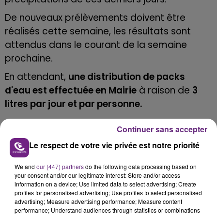
De nouveaux prélèvements doivent être
réalisés cette semaine, les résultats sont
attendus dans le courant de la semaine
prochaine.
En attendant,
une distribution de packs
d'eau est effectuée en Mairie
à raison de
3
litres par jour et par personne.
Continuer sans accepter
Le respect de votre vie privée est notre priorité
FIL D'ACTU
We and
our (447) partners
do the following data processing based on
your consent and/or our legitimate interest: Store and/or access
information on a device; Use limited data to select advertising; Create
profiles for personalised advertising; Use profiles to select personalised
advertising; Measure advertising performance; Measure content
performance; Understand audiences through statistics or combinations