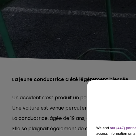
La jeune conductrice a été légèrement blessée
Un accident s’est produit un peu après 16h30, ce m
Une voiture est venue percuter l'une des poutres d
La conductrice, âgée de 19 ans, a été légèrement bl
Elle se plaignait également de douleurs costales et 
We and
our (447) partn
access information on a 