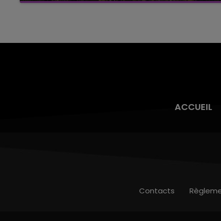
6 août dans la commune de Montgueux (Aube).
Du jamais vu !
ACCUEIL
Contacts
Règleme