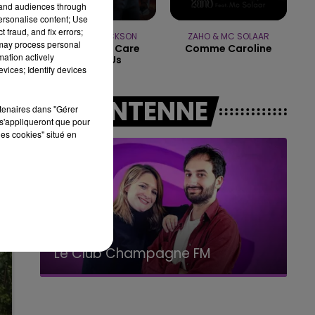
tand audiences through
personalise content; Use
15h00
15h0
 fraud, and fix errors;
O POP
LE CLUB C
MICHAEL JACKSON
ZAHO & MC SOLAAR
 may process personal
They Don't Care
Comme Caroline
mation actively
About Us
vices; Identify devices
A L'ANTENNE
rtenaires dans "Gérer
s'appliqueront que pour
les cookies" situé en
19h00 - 19h15
LA POP MACHINE - CHAMPAGNE FM