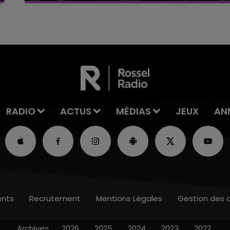
2026 s'est avéré être plus précoce que prévu,
l'inspection du Travail en profite pour rappeler
les conditions de...
RADIO
ACTUS
MÉDIAS
JEUX
AN
nts
Recrutement
Mentions Légales
Gestion des 
Archives
2026
2025
2024
2023
2022