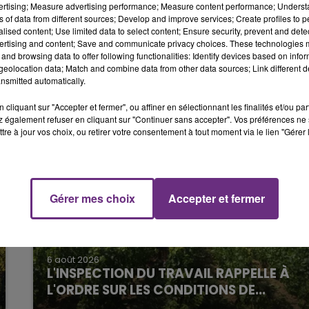
vertising; Measure advertising performance; Measure content performance; Unders
ns of data from different sources; Develop and improve services; Create profiles to 
10h00 - 14h00
14h00 - 
seront remplacées provisoirement par des plaques en bois.
alised content; Use limited data to select content; Ensure security, prevent and detect
ICKET DE CAISSE
LA RADI
ertising and content; Save and communicate privacy choices. These technologies
un chômage technique à prévoir.
and browsing data to offer following functionalities: Identify devices based on infor
eolocation data; Match and combine data from other data sources; Link different de
nsmitted automatically.
cliquant sur "Accepter et fermer", ou affiner en sélectionnant les finalités et/ou pa
 également refuser en cliquant sur "Continuer sans accepter". Vos préférences ne 
tre à jour vos choix, ou retirer votre consentement à tout moment via le lien "Gérer 
Gérer mes choix
Accepter et fermer
15h00 - 19h00
Le Club Champagne FM
6 août 2026
L'INSPECTION DU TRAVAIL RAPPELLE À
L'ORDRE SUR LES CONDITIONS DE...
Alors que les dates de début des vendange