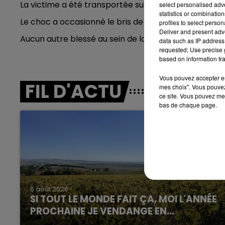
La victime a été transportée sur l’hôpital de Sedan.
select personalised ad
statistics or combinatio
h00 - 10h00
Le choc a occasionné le bris de deux vitrines, qui 
profiles to select person
 FAMILLE
LE T
Deliver and present adv
Aucun autre blessé au sein de la pharmacie et auc
data such as IP address 
requested; Use precise g
based on information tra
Vous pouvez accepter en 
FIL D'ACTU
mes choix". Vous pouvez
ce site. Vous pouvez met
bas de chaque page.
14h00 - 15h00
La Radio Pop
6 août 2026
SI TOUT LE MONDE FAIT ÇA, MOI L'ANNÉE
PROCHAINE JE VENDANGE EN...
La vendange en Champagne a débuté ce jeudi