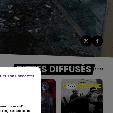
TITRES DIFFUSÉS
uer sans accepter
7h58
7h58
7h55
7h55
erest: Store and/or
tising; Use profiles to