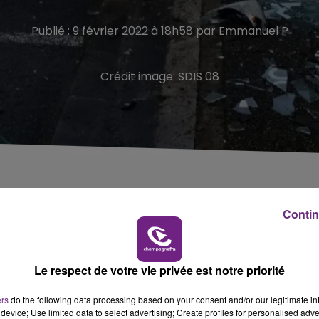
Publié : 9 février 2022 à 18h58 par Emmanuel P
Crédit image:
SDIS 08
Contin
ercredi après-midi, sur la commune de Pure (Ardennes).
’une pharmacie.
Le respect de votre vie privée est notre priorité
essée à l’œil gauche.
lombaires.
ers
do the following data processing based on your consent and/or our legitimate int
device; Use limited data to select advertising; Create profiles for personalised adver