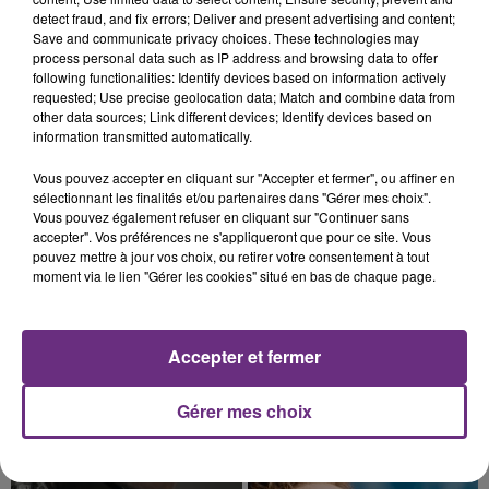
detect fraud, and fix errors; Deliver and present advertising and content;
TOUJOURS À L'ARRÊT
Save and communicate privacy choices. These technologies may
Cela fait déjà une semaine que la centrale
process personal data such as IP address and browsing data to offer
nucléaire ardennaise est à l'arrêt. Une situation
following functionalities: Identify devices based on information actively
requested; Use precise geolocation data; Match and combine data from
justifiée par la sécheresse intense qui est toujours
other data sources; Link different devices; Identify devices based on
présente.
information transmitted automatically.
Vous pouvez accepter en cliquant sur "Accepter et fermer", ou affiner en
sélectionnant les finalités et/ou partenaires dans "Gérer mes choix".
Vous pouvez également refuser en cliquant sur "Continuer sans
accepter". Vos préférences ne s'appliqueront que pour ce site. Vous
10h16
pouvez mettre à jour vos choix, ou retirer votre consentement à tout
LE MAGASIN JOUÉCLUB DE REIMS FERME
moment via le lien "Gérer les cookies" situé en bas de chaque page.
SES PORTES
C'était l'une des institutions du centre-ville
rémois. Le magasin JouéClub est contraint de
Accepter et fermer
fermer ses portes.
TITRES DIFFUSÉS
Gérer mes choix
16h42
16h42
16h39
16h39