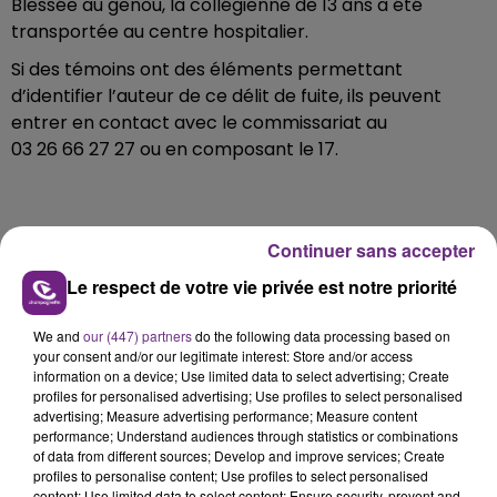
Blessée au genou, la collégienne de 13 ans a été
transportée au centre hospitalier.
Si des témoins ont des éléments permettant
d’identifier l’auteur de ce délit de fuite, ils peuvent
entrer en contact avec le commissariat au
03 26 66 27 27 ou en composant le 17.
Continuer sans accepter
FIL D'ACTU
Le respect de votre vie privée est notre priorité
We and
our (447) partners
do the following data processing based on
your consent and/or our legitimate interest: Store and/or access
information on a device; Use limited data to select advertising; Create
profiles for personalised advertising; Use profiles to select personalised
advertising; Measure advertising performance; Measure content
performance; Understand audiences through statistics or combinations
of data from different sources; Develop and improve services; Create
11h37
profiles to personalise content; Use profiles to select personalised
LA CENTRALE NUCLÉAIRE DE CHOOZ
content; Use limited data to select content; Ensure security, prevent and