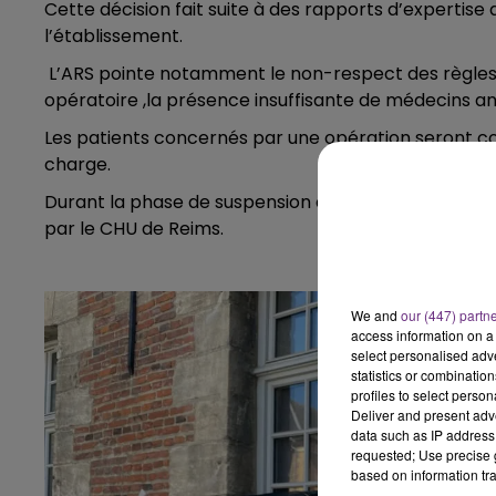
Cette décision fait suite à des rapports d’expertise
l’établissement.
16h00 - 20h00
LE WEEK-END CHAMPAGNE FM
L’ARS pointe notamment le non-respect des règles 
opératoire ,la présence insuffisante de médecins an
Les patients concernés par une opération seront co
charge.
Durant la phase de suspension de l’activité, une
par le CHU de Reims.
We and
our (447) partn
access information on a 
select personalised ad
statistics or combinatio
profiles to select person
Deliver and present adv
7h00 - 11h00
data such as IP address 
agne FM
BEST OF
requested; Use precise g
based on information tra