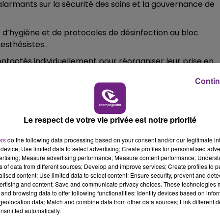
 alarmants sur la sécurité des soins et la gouvernance de
7h00 - 11h00
BEST OF
d’hygiène et de protocoles de désinfection au bloc
esthésistes .
ntactés individuellement pour réorganiser leur prise en
Contin
 phase d’accompagnement des équipes du GHSA sera assur
Le respect de votre vie privée est notre priorité
ers
do the following data processing based on your consent and/or our legitimate int
device; Use limited data to select advertising; Create profiles for personalised adver
vertising; Measure advertising performance; Measure content performance; Unders
ns of data from different sources; Develop and improve services; Create profiles to 
alised content; Use limited data to select content; Ensure security, prevent and detect
ertising and content; Save and communicate privacy choices. These technologies
11h00 - 16h00
and browsing data to offer following functionalities: Identify devices based on infor
Le week-end Champagne FM
eolocation data; Match and combine data from other data sources; Link different de
nsmitted automatically.