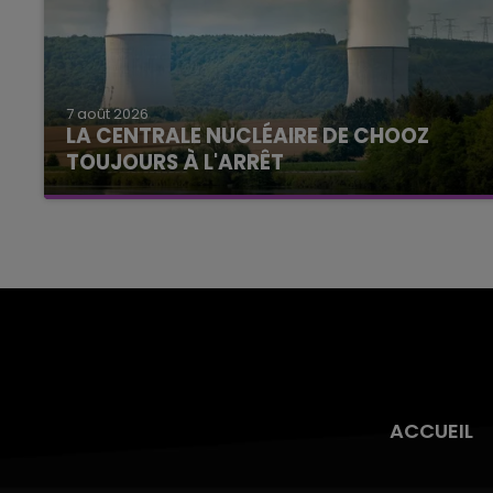
7 août 2026
LA CENTRALE NUCLÉAIRE DE CHOOZ
TOUJOURS À L'ARRÊT
Cela fait déjà une semaine que la centrale
nucléaire ardennaise est à l'arrêt. Une situation
justifiée par la sécheresse intense qui est
toujours présente.
ACCUEIL