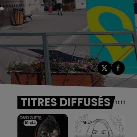
.
TITRES DIFFUSÉS
18h44
18h44
18h42
18h42