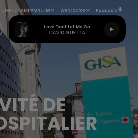
Live :
CHAMPAGNE FM
Webradios
Podcasts
Love Dont Let Me Go
DAVID GUETTA
VITÉ DE
OSPITALIER