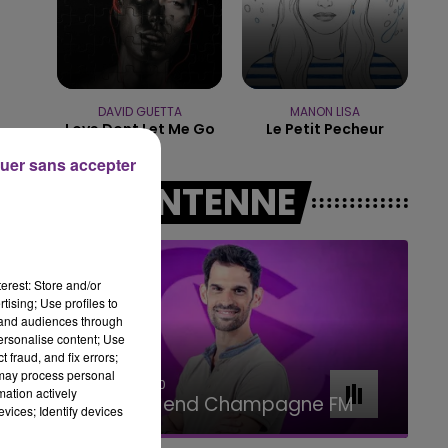
11h00 - 16h00
LE WEEK-END CHAMPAGNE FM
DAVID GUETTA
MANON LISA
Love Dont Let Me Go
Le Petit Pecheur
uer sans accepter
ée
A L'ANTENNE
erest: Store and/or
tising; Use profiles to
tand audiences through
personalise content; Use
 fraud, and fix errors;
 may process personal
16h00 - 20h00
mation actively
Le Week-end Champagne FM
vices; Identify devices