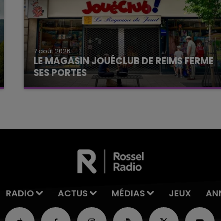
7 août 2026
LE MAGASIN JOUÉCLUB DE REIMS FERME
SES PORTES
C'était l'une des institutions du centre-ville
rémois. Le magasin JouéClub est contraint de
fermer ses portes.
RADIO
ACTUS
MÉDIAS
JEUX
AN