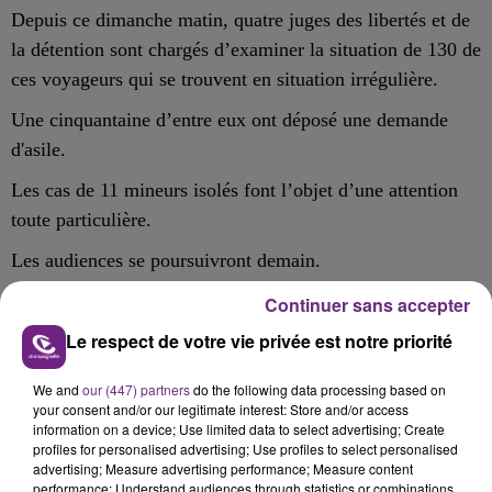
Depuis ce dimanche matin, quatre juges des libertés et de
la détention sont chargés d’examiner la situation de 130 de
ces voyageurs qui se trouvent en situation irrégulière.
Une cinquantaine d’entre eux ont déposé une demande
d'asile.
Les cas de 11 mineurs isolés font l’objet d’une attention
toute particulière.
Les audiences se poursuivront demain.
Continuer sans accepter
Le respect de votre vie privée est notre priorité
FIL D'ACTU
We and
our (447) partners
do the following data processing based on
your consent and/or our legitimate interest: Store and/or access
information on a device; Use limited data to select advertising; Create
profiles for personalised advertising; Use profiles to select personalised
advertising; Measure advertising performance; Measure content
performance; Understand audiences through statistics or combinations