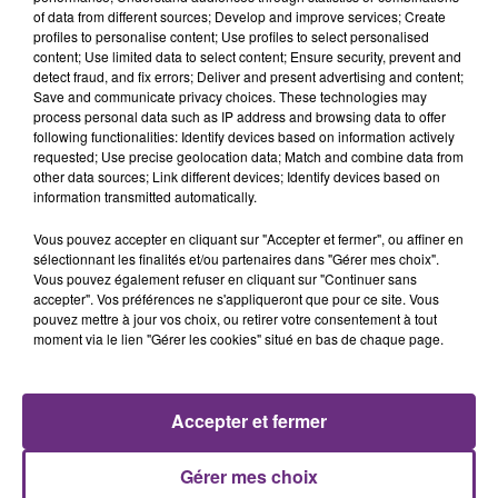
of data from different sources; Develop and improve services; Create
profiles to personalise content; Use profiles to select personalised
content; Use limited data to select content; Ensure security, prevent and
detect fraud, and fix errors; Deliver and present advertising and content;
14h39
Save and communicate privacy choices. These technologies may
L'INSPECTION DU TRAVAIL RAPPELLE À
process personal data such as IP address and browsing data to offer
L'ORDRE SUR LES CONDITIONS DE...
following functionalities: Identify devices based on information actively
requested; Use precise geolocation data; Match and combine data from
Alors que les dates de début des vendange 2026
other data sources; Link different devices; Identify devices based on
s'est avéré être plus précoce que prévu,
information transmitted automatically.
l'inspection du Travail en profite pour rappeler
Vous pouvez accepter en cliquant sur "Accepter et fermer", ou affiner en
les conditions de...
sélectionnant les finalités et/ou partenaires dans "Gérer mes choix".
Vous pouvez également refuser en cliquant sur "Continuer sans
accepter". Vos préférences ne s'appliqueront que pour ce site. Vous
pouvez mettre à jour vos choix, ou retirer votre consentement à tout
moment via le lien "Gérer les cookies" situé en bas de chaque page.
5 août 2026
UN FEU DE REMORQUE BLOQUE LA
CIRCULATION DANS LES ARDENNES
Accepter et fermer
Un feu de remorque s'est déclaré ce mercredi en
fin de matinée sur l'A34.
Gérer mes choix