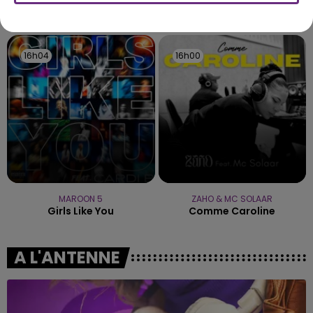
TITRES DIFFUSÉS
16h04
16h04
16h00
16h00
MAROON 5
ZAHO & MC SOLAAR
Girls Like You
Comme Caroline
A L'ANTENNE