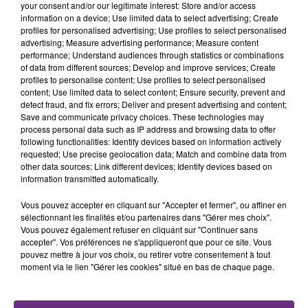
your consent and/or our legitimate interest: Store and/or access
information on a device; Use limited data to select advertising; Create
profiles for personalised advertising; Use profiles to select personalised
FIL D'ACTU
advertising; Measure advertising performance; Measure content
performance; Understand audiences through statistics or combinations
of data from different sources; Develop and improve services; Create
profiles to personalise content; Use profiles to select personalised
content; Use limited data to select content; Ensure security, prevent and
detect fraud, and fix errors; Deliver and present advertising and content;
Save and communicate privacy choices. These technologies may
process personal data such as IP address and browsing data to offer
following functionalities: Identify devices based on information actively
requested; Use precise geolocation data; Match and combine data from
other data sources; Link different devices; Identify devices based on
information transmitted automatically.
11h06
JAMAIS SANS MON FRÈRE
Vous pouvez accepter en cliquant sur "Accepter et fermer", ou affiner en
Julien Fourel n'a plus donné signé de vie depuis 5
sélectionnant les finalités et/ou partenaires dans "Gérer mes choix".
Vous pouvez également refuser en cliquant sur "Continuer sans
mois. Sa sœur poursuit ses recherches pour le
accepter". Vos préférences ne s'appliqueront que pour ce site. Vous
retrouver.
pouvez mettre à jour vos choix, ou retirer votre consentement à tout
moment via le lien "Gérer les cookies" situé en bas de chaque page.