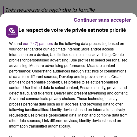
Très heureuse de rejoindre la famille
#StarAcademy
2022 ⭐️
Continuer sans accepter
Rendez vous le 15 octobre sur
@TF1
🤗
Le respect de votre vie privée est notre priorité
pic.twitter.com/a88ygufWLK
— Karima Charni (@Karimacharni)
September 27,
We and
our (447) partners
do the following data processing based on
2022
your consent and/or our legitimate interest: Store and/or access
information on a device; Use limited data to select advertising; Create
Une émission quotidienne sera également proposée
profiles for personalised advertising; Use profiles to select personalised
advertising; Measure advertising performance; Measure content
du lundi au vendredi à 17h30 et le samedi à 17h20 sur
performance; Understand audiences through statistics or combinations
TF1.
of data from different sources; Develop and improve services; Create
profiles to personalise content; Use profiles to select personalised
content; Use limited data to select content; Ensure security, prevent and
detect fraud, and fix errors; Deliver and present advertising and content;
Save and communicate privacy choices. These technologies may
FIL D'ACTU
process personal data such as IP address and browsing data to offer
following functionalities: Identify devices based on information actively
requested; Use precise geolocation data; Match and combine data from
other data sources; Link different devices; Identify devices based on
information transmitted automatically.