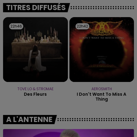
justifiée par la sécheresse intense qui est toujours
TITRES DIFFUSÉS
présente.
22h46
22h46
22h42
22h42
TOVE LO & STROMAE
AEROSMITH
Des Fleurs
I Don't Want To Miss A
Thing
A L'ANTENNE