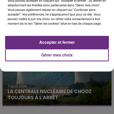
Vous pouvez accepter en cliquant sur "Accepter et fermer", ou affiner en
sélectionnant les finalités et/ou partenaires dans "Gérer mes choix".
Vous pouvez également refuser en cliquant sur "Continuer sans
accepter". Vos préférences ne s'appliqueront que pour ce site. Vous
pouvez mettre à jour vos choix, ou retirer votre consentement à tout
moment via le lien "Gérer les cookies" situé en bas de chaque page.
11h06
JAMAIS SANS MON FRÈRE
Julien Fourel n'a plus donné signé de vie depuis 5
Accepter et fermer
mois. Sa sœur poursuit ses recherches pour le
retrouver.
Gérer mes choix
7 août 2026
LA CENTRALE NUCLÉAIRE DE CHOOZ
TOUJOURS À L'ARRÊT
Cela fait déjà une semaine que la centrale
nucléaire ardennaise est à l'arrêt. Une situation