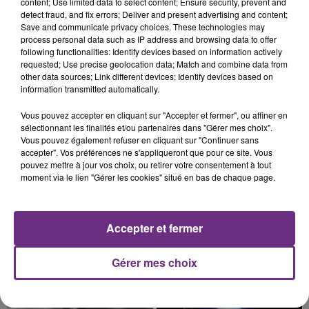
LA CENTRALE NUCLÉAIRE DE CHOOZ
content; Use limited data to select content; Ensure security, prevent and
detect fraud, and fix errors; Deliver and present advertising and content;
TOUJOURS À L'ARRÊT
Save and communicate privacy choices. These technologies may
Cela fait déjà une semaine que la centrale
process personal data such as IP address and browsing data to offer
following functionalities: Identify devices based on information actively
nucléaire ardennaise est à l'arrêt. Une situation
requested; Use precise geolocation data; Match and combine data from
justifiée par la sécheresse intense qui est toujours
other data sources; Link different devices; Identify devices based on
présente.
information transmitted automatically.
Vous pouvez accepter en cliquant sur "Accepter et fermer", ou affiner en
sélectionnant les finalités et/ou partenaires dans "Gérer mes choix".
Vous pouvez également refuser en cliquant sur "Continuer sans
accepter". Vos préférences ne s'appliqueront que pour ce site. Vous
10h16
pouvez mettre à jour vos choix, ou retirer votre consentement à tout
LE MAGASIN JOUÉCLUB DE REIMS FERME
moment via le lien "Gérer les cookies" situé en bas de chaque page.
SES PORTES
C'était l'une des institutions du centre-ville
rémois. Le magasin JouéClub est contraint de
Accepter et fermer
fermer ses portes.
TITRES DIFFUSÉS
Gérer mes choix
19h40
19h40
19h36
19h36