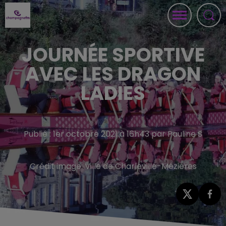
JOURNÉE SPORTIVE
AVEC LES DRAGON
LADIES
Publié : 1er octobre 2021 à 16h43 par Pauline S
Crédit image:
Ville de Charleville-Mézières