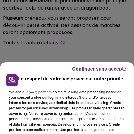
de Charleville-Mézières pour découvrir leur pratique
sportive : celui de ramer avec un dragon boat.
Plusieurs créneaux vous seront proposés pour
découvrir cette activité. Des cessions de marches
seront également proposées.
Toutes les informations
ICI
.
Continuer sans accepter
FIL D'ACTU
Le respect de votre vie privée est notre priorité
We and
our (447) partners
do the following data processing based on
your consent and/or our legitimate interest: Store and/or access
information on a device; Use limited data to select advertising; Create
profiles for personalised advertising; Use profiles to select personalised
advertising; Measure advertising performance; Measure content
performance; Understand audiences through statistics or combinations
of data from different sources; Develop and improve services; Create
profiles to personalise content; Use profiles to select personalised
11h37