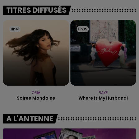
fermer ses portes.
TITRES DIFFUSÉS
11h41
11h41
11h39
11h39
ORIA
RAYE
Soiree Mondaine
Where Is My Husband!
A L'ANTENNE