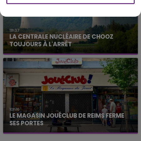
11h37
LA CENTRALE NUCLÉAIRE DE CHOOZ
TOUJOURS À L'ARRÊT
Cela fait déjà une semaine que la centrale
nucléaire ardennaise est à l'arrêt. Une situation
justifiée par la sécheresse intense qui est toujours
présente.
10h16
LE MAGASIN JOUÉCLUB DE REIMS FERME
SES PORTES
C'était l'une des institutions du centre-ville
rémois. Le magasin JouéClub est contraint de