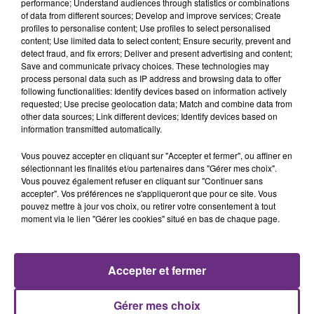
performance; Understand audiences through statistics or combinations
espèrent ainsi libérer la parole dans les familles et
of data from different sources; Develop and improve services; Create
libérer les proches d’un questionnement et d’une
profiles to personalise content; Use profiles to select personalised
content; Use limited data to select content; Ensure security, prevent and
prise de décision qui peuvent être difficiles au moment
detect fraud, and fix errors; Deliver and present advertising and content;
du décès.
Save and communicate privacy choices. These technologies may
process personal data such as IP address and browsing data to offer
A noter qu’à l’occasion de cette journée, le centre
following functionalities: Identify devices based on information actively
hospitalier de Troyes proposera une pièce de théâtre
requested; Use precise geolocation data; Match and combine data from
other data sources; Link different devices; Identify devices based on
pour aborder avec recul et légèreté le don d'organes.
information transmitted automatically.
Le rendez-vous sera donné au centre Sportif de l'Aube
de 19h30 à 20h30 environ.
Vous pouvez accepter en cliquant sur "Accepter et fermer", ou affiner en
sélectionnant les finalités et/ou partenaires dans "Gérer mes choix".
Vous pouvez également refuser en cliquant sur "Continuer sans
accepter". Vos préférences ne s'appliqueront que pour ce site. Vous
pouvez mettre à jour vos choix, ou retirer votre consentement à tout
moment via le lien "Gérer les cookies" situé en bas de chaque page.
FIL D'ACTU
Accepter et fermer
Gérer mes choix