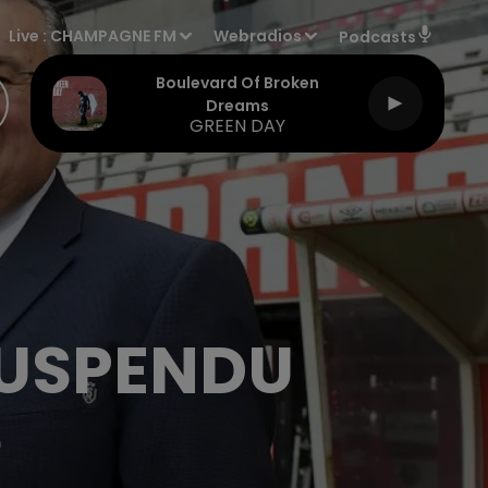
Live :
CHAMPAGNE FM
Webradios
Podcasts
Boulevard Of Broken
Dreams
GREEN DAY
SUSPENDU
3