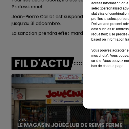
access information on a 
10h00 - 14h00
Professionnel.
select personalised ad
LE TICKET DE CAISSE
statistics or combinatio
Jean-Pierre Caillot est suspendu de banc de touche, d
profiles to select person
jusqu’au 31 décembre.
Deliver and present adv
data such as IP address 
La sanction prendra effet mardi prochain, le 13 sep
requested; Use precise g
based on information tra
Vous pouvez accepter en 
mes choix". Vous pouvez
FIL D'ACTU
ce site. Vous pouvez met
bas de chaque page.
14h00 - 15h00
La Radio Pop
10h16
LE MAGASIN JOUÉCLUB DE REIMS FERME