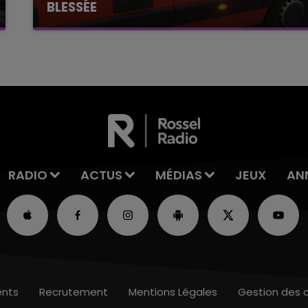
BLESSÉE
Une automobiliste s'est retrouvée piégée dans
son véhicule après une collision avec un poids
lourd. Très grièvement blessée, la jeune femme
de 20 ans a été...
RADIO
ACTUS
MÉDIAS
JEUX
AN
nts
Recrutement
Mentions Légales
Gestion des 