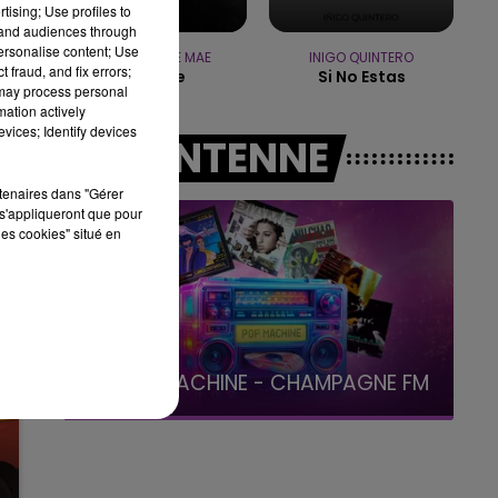
tising; Use profiles to
15h00 - 19h00
tand audiences through
LE CLUB CHAMPAGNE FM
personalise content; Use
CHRISTOPHE MAE
INIGO QUINTERO
 fraud, and fix errors;
La Lune
Si No Estas
 may process personal
mation actively
vices; Identify devices
A L'ANTENNE
rtenaires dans "Gérer
s'appliqueront que pour
les cookies" situé en
19h00 - 19h15
LA POP MACHINE - CHAMPAGNE FM