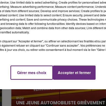
device; Use limited data to select advertising; Create profiles for personalised adver
14h00 - 15h00
vertising; Measure advertising performance; Measure content performance; Unders
LA RADIO POP
ns of data from different sources; Develop and improve services; Create profiles to 
e vestiaire d’arbitres et de toutes fonctions officielles
alised content; Use limited data to select content; Ensure security, prevent and detect
ertising and content; Save and communicate privacy choices. These technologies
and browsing data to offer following functionalities: Identify devices based on infor
tembre.
eolocation data; Match and combine data from other data sources; Link different de
nsmitted automatically.
cliquant sur "Accepter et fermer", ou affiner en sélectionnant les finalités et/ou pa
 également refuser en cliquant sur "Continuer sans accepter". Vos préférences ne 
tre à jour vos choix, ou retirer votre consentement à tout moment via le lien "Gérer 
Gérer mes choix
Accepter et fermer
15h00 - 19h00
Le Club Champagne FM
9h22
UNE JEUNE AUTOMOBILISTE GRIÈVEMENT