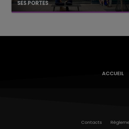
SES PORTES
C'était l'une des institutions du centre-ville
rémois. Le magasin JouéClub est contraint de
fermer ses portes.
ACCUEIL
Contacts
Règleme