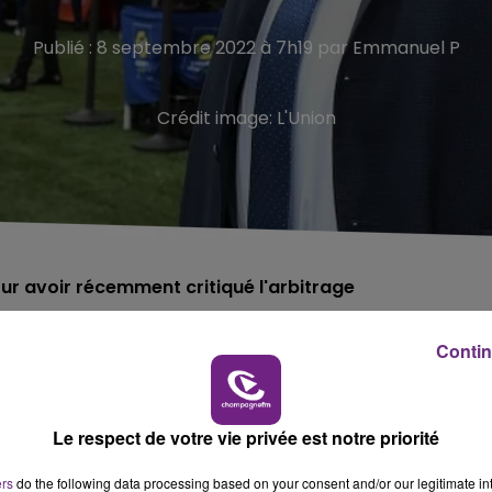
Publié : 8 septembre 2022 à 7h19 par Emmanuel P
Crédit image:
L'Union
ur avoir récemment critiqué l'arbitrage
Contin
après le match entre le Stade de Reims et l'Olympique
Le respect de votre vie privée est notre priorité
ué le trio arbitral de la rencontre.
ers
do the following data processing based on your consent and/or our legitimate int
é par la commission de discipline de la Ligue de Football