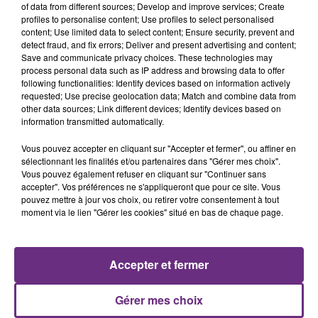
of data from different sources; Develop and improve services; Create
profiles to personalise content; Use profiles to select personalised
content; Use limited data to select content; Ensure security, prevent and
detect fraud, and fix errors; Deliver and present advertising and content;
7 août 2026
Save and communicate privacy choices. These technologies may
LA CENTRALE NUCLÉAIRE DE CHOOZ
process personal data such as IP address and browsing data to offer
TOUJOURS À L'ARRÊT
following functionalities: Identify devices based on information actively
requested; Use precise geolocation data; Match and combine data from
Cela fait déjà une semaine que la centrale
other data sources; Link different devices; Identify devices based on
nucléaire ardennaise est à l'arrêt. Une situation
information transmitted automatically.
justifiée par la sécheresse intense qui est toujours
présente.
Vous pouvez accepter en cliquant sur "Accepter et fermer", ou affiner en
sélectionnant les finalités et/ou partenaires dans "Gérer mes choix".
Vous pouvez également refuser en cliquant sur "Continuer sans
accepter". Vos préférences ne s'appliqueront que pour ce site. Vous
pouvez mettre à jour vos choix, ou retirer votre consentement à tout
moment via le lien "Gérer les cookies" situé en bas de chaque page.
7 août 2026
LE MAGASIN JOUÉCLUB DE REIMS FERME
SES PORTES
Accepter et fermer
C'était l'une des institutions du centre-ville
rémois. Le magasin JouéClub est contraint de
Gérer mes choix
fermer ses portes.