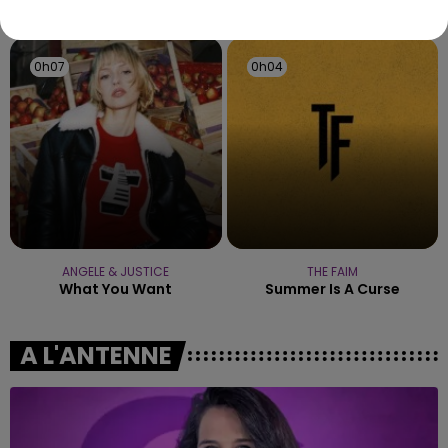
TITRES DIFFUSÉS
0h07
0h07
0h04
0h04
ANGELE & JUSTICE
THE FAIM
What You Want
Summer Is A Curse
A L'ANTENNE