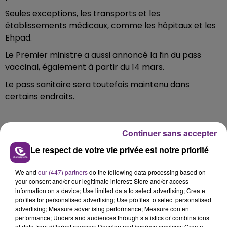
Seules exceptions, les transports et les
établissements médicaux, comme les hôpitaux et les
Ehpad.
Le Premier ministre a aussi annoncé la fin du pass
vaccinal, également à partir du 14 mars.
Le pass sanitaire sera toutefois maintenu dans
certains endroits.
Continuer sans accepter
FIL D'ACTU
Le respect de votre vie privée est notre priorité
We and
our (447) partners
do the following data processing based on
your consent and/or our legitimate interest: Store and/or access
information on a device; Use limited data to select advertising; Create
profiles for personalised advertising; Use profiles to select personalised
advertising; Measure advertising performance; Measure content
performance; Understand audiences through statistics or combinations
of data from different sources; Develop and improve services; Create