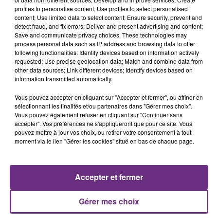
profiles to personalise content; Use profiles to select personalised
11h37
content; Use limited data to select content; Ensure security, prevent and
LA CENTRALE NUCLÉAIRE DE CHOOZ
detect fraud, and fix errors; Deliver and present advertising and content;
Save and communicate privacy choices. These technologies may
TOUJOURS À L'ARRÊT
process personal data such as IP address and browsing data to offer
Cela fait déjà une semaine que la centrale
following functionalities: Identify devices based on information actively
nucléaire ardennaise est à l'arrêt. Une situation
requested; Use precise geolocation data; Match and combine data from
other data sources; Link different devices; Identify devices based on
justifiée par la sécheresse intense qui est toujours
information transmitted automatically.
présente.
Vous pouvez accepter en cliquant sur "Accepter et fermer", ou affiner en
sélectionnant les finalités et/ou partenaires dans "Gérer mes choix".
Vous pouvez également refuser en cliquant sur "Continuer sans
accepter". Vos préférences ne s'appliqueront que pour ce site. Vous
pouvez mettre à jour vos choix, ou retirer votre consentement à tout
10h16
moment via le lien "Gérer les cookies" situé en bas de chaque page.
LE MAGASIN JOUÉCLUB DE REIMS FERME
SES PORTES
C'était l'une des institutions du centre-ville
Accepter et fermer
rémois. Le magasin JouéClub est contraint de
fermer ses portes.
TITRES DIFFUSÉS
Gérer mes choix