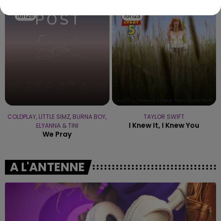
16h26
16h26
16h23
16h23
COLDPLAY, LITTLE SIMZ, BURNA BOY,
TAYLOR SWIFT
I Knew It, I Knew You
ELYANNA & TINI
We Pray
A L'ANTENNE