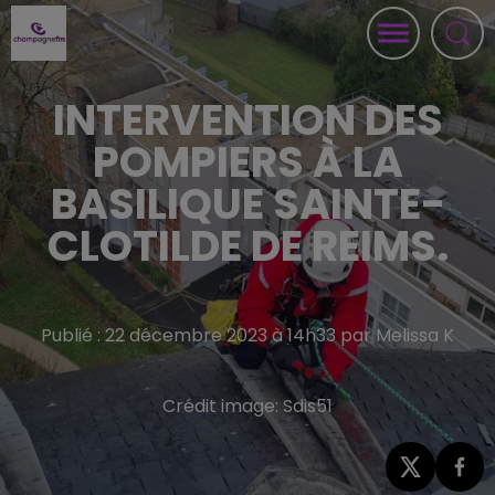
INTERVENTION DES
POMPIERS À LA
BASILIQUE SAINTE-
CLOTILDE DE REIMS.
Publié : 22 décembre 2023 à 14h33 par Melissa K
Crédit image:
Sdis51