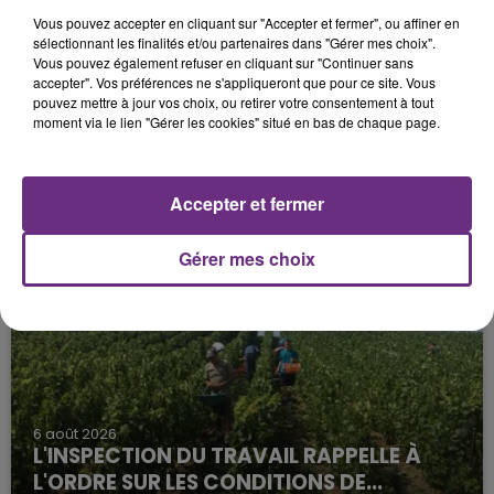
Vous pouvez accepter en cliquant sur "Accepter et fermer", ou affiner en
sélectionnant les finalités et/ou partenaires dans "Gérer mes choix".
Vous pouvez également refuser en cliquant sur "Continuer sans
accepter". Vos préférences ne s'appliqueront que pour ce site. Vous
pouvez mettre à jour vos choix, ou retirer votre consentement à tout
moment via le lien "Gérer les cookies" situé en bas de chaque page.
6 août 2026
SI TOUT LE MONDE FAIT ÇA, MOI L'ANNÉE
Accepter et fermer
PROCHAINE JE VENDANGE EN...
La vendange en Champagne a débuté ce jeudi 6
Gérer mes choix
août dans la commune de Montgueux (Aube). Du
jamais vu !
6 août 2026
L'INSPECTION DU TRAVAIL RAPPELLE À
L'ORDRE SUR LES CONDITIONS DE...