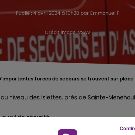
Publié : 4 avril 2024 à 10h28 par Emmanuel P
Crédit image:
VSAV
. D'importantes forces de secours se trouvent sur place
3, au niveau des Islettes, près de Sainte-Menehou
n rail de sécurité.
Contin