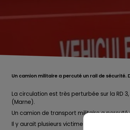
Un camion militaire a percuté un rail de sécurité
La circulation est très perturbée sur la RD 
(Marne).
Un camion de transport militaire a percuté u
Il y aurait plusieurs victimes.