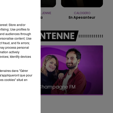
14h00 - 15h00
LA RADIO POP
TAME IMPALA & JENNIE
CALOGERO
Dracula
En Apesanteur
erest: Store and/or
tising; Use profiles to
A L'ANTENNE
tand audiences through
personalise content; Use
 fraud, and fix errors;
e
 may process personal
mation actively
vices; Identify devices
rtenaires dans "Gérer
s'appliqueront que pour
les cookies" situé en
15h00 - 19h00
Le Club Champagne FM