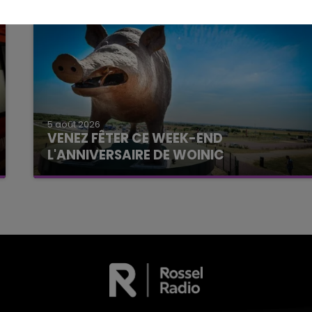
5 août 2026
VENEZ FÊTER CE WEEK-END
L'ANNIVERSAIRE DE WOINIC
Ce samedi 8 août sera un grand jour :
l'anniversaire du plus gros sanglier du monde.
Une fête est donc organisée et vous êtes tous
conviés !