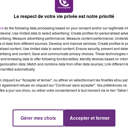
présentes sur place, ainsi que la gendarmerie
10h00 - 14h00
LE TICKET DE CAISSE
Le respect de votre vie privée est notre priorité
ers
do the following data processing based on your consent and/or our legitimate int
device; Use limited data to select advertising; Create profiles for personalised adver
vertising; Measure advertising performance; Measure content performance; Unders
 actuellement sur l'autoroute A4 au km 105 à
ns of data from different sources; Develop and improve services; Create profiles to 
alised content; Use limited data to select content; Ensure security, prevent and detect
 la limite des départements de la Marne et d
ertising and content; Save and communicate privacy choices. These technologies
and browsing data to offer following functionalities: Identify devices based on infor
eolocation data; Match and combine data from other data sources; Link different de
nsmitted automatically.
cliquant sur "Accepter et fermer", ou affiner en sélectionnant les finalités et/ou pa
dont deux graves.
 également refuser en cliquant sur "Continuer sans accepter". Vos préférences ne 
tre à jour vos choix, ou retirer votre consentement à tout moment via le lien "Gérer 
rsonne.
14h00 - 15h00
La Radio Pop
Gérer mes choix
Accepter et fermer