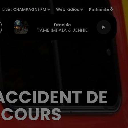
Live :
CHAMPAGNE FM
Webradios
Podcasts
Dracula
TAME IMPALA & JENNIE
ACCIDENT DE
N COURS