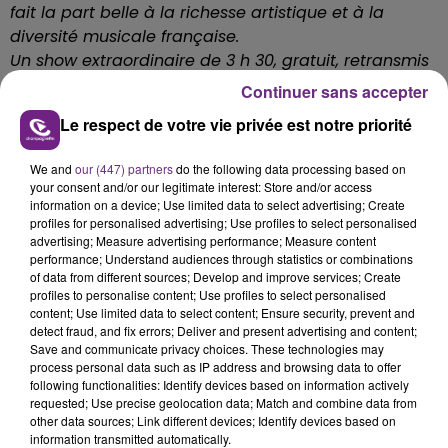
fait la part belle à la richesse artistique et à la
diversité musicale française.
Un show extraordinaire de 3 h 30, gratuit, retransmis
sur France 2 à travers tout le pays et accueilli
Continuer sans accepter
Chaussée Bocquaine.
Le respect de votre vie privée est notre priorité
Cet événement populaire inédit consacre
l’attractivité culturelle rayonnante de notre cité et
We and
our (447) partners
do the following data processing based on
représente une occasion unique de mettre notre ville
your consent and/or our legitimate interest: Store and/or access
et ses nombreux trésors sur le devant de la scène.
information on a device; Use limited data to select advertising; Create
profiles for personalised advertising; Use profiles to select personalised
Toutes les générations seront réunies à Reims pour
advertising; Measure advertising performance; Measure content
vibrer ensemble au rythme de cette expérience
performance; Understand audiences through statistics or combinations
musicale hors du commun.
of data from different sources; Develop and improve services; Create
profiles to personalise content; Use profiles to select personalised
Rendez-vous le 21 juin pour vivre cette soirée
content; Use limited data to select content; Ensure security, prevent and
inoubliable et résolument Légend’R à nos côtés ! »
detect fraud, and fix errors; Deliver and present advertising and content;
Save and communicate privacy choices. These technologies may
process personal data such as IP address and browsing data to offer
following functionalities: Identify devices based on information actively
requested; Use precise geolocation data; Match and combine data from
FIL D'ACTU
other data sources; Link different devices; Identify devices based on
information transmitted automatically.