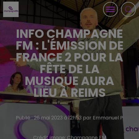
INFO CHAMPAGNE
FM : L'ÉMISSION DE
FRANCE 2 POUR LA
FÊTE DE LA
MUSIQUE AURA
LIEU À REIMS
Publié : 26 mai 2023 à 12h53 par Emmanuel P
Crédit image:
Champagne FM