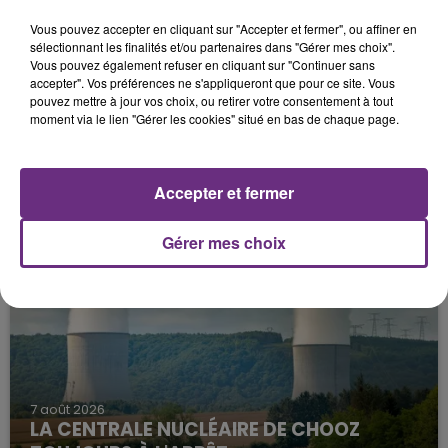
Vous pouvez accepter en cliquant sur "Accepter et fermer", ou affiner en
sélectionnant les finalités et/ou partenaires dans "Gérer mes choix".
Vous pouvez également refuser en cliquant sur "Continuer sans
accepter". Vos préférences ne s'appliqueront que pour ce site. Vous
pouvez mettre à jour vos choix, ou retirer votre consentement à tout
moment via le lien "Gérer les cookies" situé en bas de chaque page.
11h06
Accepter et fermer
JAMAIS SANS MON FRÈRE
Julien Fourel n'a plus donné signé de vie depuis 5
Gérer mes choix
mois. Sa sœur poursuit ses recherches pour le
retrouver.
7 août 2026
LA CENTRALE NUCLÉAIRE DE CHOOZ