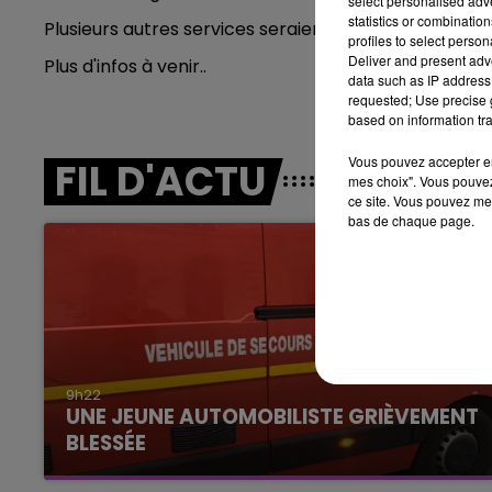
select personalised ad
statistics or combinatio
Plusieurs autres services seraient également infesté
10h00 - 14h00
profiles to select person
LE TICKET DE CAISSE
Deliver and present adv
Plus d'infos à venir..
data such as IP address 
requested; Use precise g
based on information tra
Vous pouvez accepter en 
FIL D'ACTU
mes choix". Vous pouvez
ce site. Vous pouvez met
bas de chaque page.
14h00 - 15h00
La Radio Pop
9h22
UNE JEUNE AUTOMOBILISTE GRIÈVEMENT
BLESSÉE
Une automobiliste s'est retrouvée piégée dans