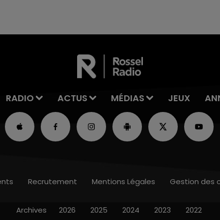
6 août dans la commune de Montgueux (Aube).
Du jamais vu !
RADIO
ACTUS
MÉDIAS
JEUX
AN
nts
Recrutement
Mentions Légales
Gestion des 
Archives
2026
2025
2024
2023
2022