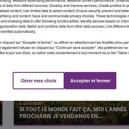
vertising; Measure advertising performance; Measure content performance; Unders
ns of data from different sources; Develop and improve services; Create profiles to 
s.
14h00 - 15h00
alised content; Use limited data to select content; Ensure security, prevent and detect
LA RADIO POP
ertising and content; Save and communicate privacy choices. These technologies
and browsing data to offer following functionalities: Identify devices based on infor
eolocation data; Match and combine data from other data sources; Link different de
nsmitted automatically.
cliquant sur "Accepter et fermer", ou affiner en sélectionnant les finalités et/ou pa
 également refuser en cliquant sur "Continuer sans accepter". Vos préférences ne 
tre à jour vos choix, ou retirer votre consentement à tout moment via le lien "Gérer 
Gérer mes choix
Accepter et fermer
15h00 - 19h00
Le Club Champagne FM
6 août 2026
SI TOUT LE MONDE FAIT ÇA, MOI L'ANNÉE
PROCHAINE JE VENDANGE EN...
La vendange en Champagne a débuté ce jeudi