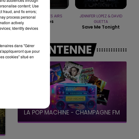
tand audiences through
personalise content; Use
15h00 - 19h00
 fraud, and fix errors;
LE CLUB CHAMPAGNE FM
BOULEVARD DES AIRS
JENNIFER LOPEZ & DAVID
 may process personal
Bruxelles
GUETTA
mation actively
Save Me Tonight
vices; Identify devices
A L'ANTENNE
rtenaires dans "Gérer
s'appliqueront que pour
les cookies" situé en
19h00 - 19h15
LA POP MACHINE - CHAMPAGNE FM