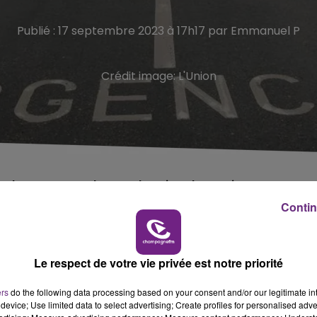
Publié : 17 septembre 2023 à 17h17 par Emmanuel P
Crédit image:
L'Union
e des urgences du CHU de Reims, les patients sont
Contin
Le respect de votre vie privée est notre priorité
es du CHU de Reims.
e dimanche matin, vers la polyclinique de Bezannes.
ers
do the following data processing based on your consent and/or our legitimate int
device; Use limited data to select advertising; Create profiles for personalised adver
e hospitalier.