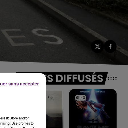
TITRES DIFFUSÉS
uer sans accepter
9h43
9h43
9h40
9h40
erest: Store and/or
tising; Use profiles to