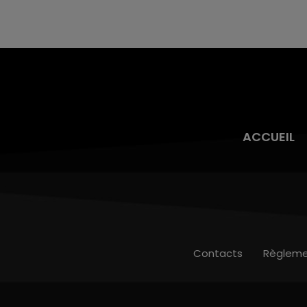
son véhicule après une collision avec un poids
lourd. Très grièvement blessée, la jeune femme
de 20 ans a été...
ACCUEIL
Contacts
Règleme