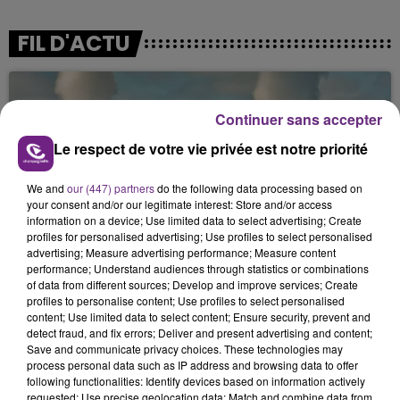
FIL D'ACTU
Continuer sans accepter
Le respect de votre vie privée est notre priorité
We and
our (447) partners
do the following data processing based on
your consent and/or our legitimate interest: Store and/or access
7 août 2026
information on a device; Use limited data to select advertising; Create
LA CENTRALE NUCLÉAIRE DE CHOOZ
profiles for personalised advertising; Use profiles to select personalised
TOUJOURS À L'ARRÊT
advertising; Measure advertising performance; Measure content
performance; Understand audiences through statistics or combinations
Cela fait déjà une semaine que la centrale
of data from different sources; Develop and improve services; Create
nucléaire ardennaise est à l'arrêt. Une situation
profiles to personalise content; Use profiles to select personalised
content; Use limited data to select content; Ensure security, prevent and
justifiée par la sécheresse intense qui est toujours
detect fraud, and fix errors; Deliver and present advertising and content;
présente.
Save and communicate privacy choices. These technologies may
process personal data such as IP address and browsing data to offer
following functionalities: Identify devices based on information actively
requested; Use precise geolocation data; Match and combine data from