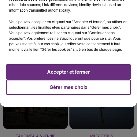
other data sources; Link different devices; Identify devices based on
information transmitted automatically.
7 août 2026
LE MAGASIN JOUÉCLUB DE REIMS FERME
Vous pouvez accepter en cliquant sur "Accepter et fermer", ou affiner en
SES PORTES
sélectionnant les finalités et/ou partenaires dans "Gérer mes choix".
Vous pouvez également refuser en cliquant sur "Continuer sans
C'était l'une des institutions du centre-ville
accepter". Vos préférences ne s'appliqueront que pour ce site. Vous
rémois. Le magasin JouéClub est contraint de
pouvez mettre à jour vos choix, ou retirer votre consentement à tout
fermer ses portes.
moment via le lien "Gérer les cookies" situé en bas de chaque page.
TITRES DIFFUSÉS
Accepter et fermer
18h24
18h24
18h21
18h21
Gérer mes choix
TAME IMPALA & JENNIE
MILEY CYRUS