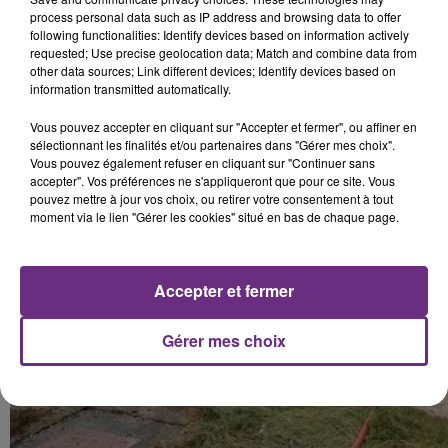
process personal data such as IP address and browsing data to offer
following functionalities: Identify devices based on information actively
requested; Use precise geolocation data; Match and combine data from
L'église se trouvait au milieu du cimetière.
other data sources; Link different devices; Identify devices based on
Des tombes ont été endommagées par l'incendie.
information transmitted automatically.
Vous pouvez accepter en cliquant sur "Accepter et fermer", ou affiner en
sélectionnant les finalités et/ou partenaires dans "Gérer mes choix".
Vous pouvez également refuser en cliquant sur "Continuer sans
accepter". Vos préférences ne s'appliqueront que pour ce site. Vous
pouvez mettre à jour vos choix, ou retirer votre consentement à tout
moment via le lien "Gérer les cookies" situé en bas de chaque page.
Accepter et fermer
Gérer mes choix