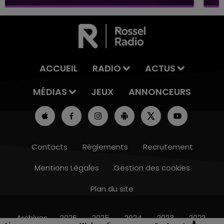
ACCUEIL
RADIO
ACTUS
MÉDIAS
JEUX
ANNONCEURS
Contacts
Règlements
Recrutement
Mentions Légales
Gestion des cookies
Plan du site
19h00 - 19h15
LA POP MACHINE - CHAMPAGNE FM
Archives
2026
2025
2024
2023
2022