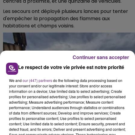
centres à proximité, et une quinzaine de véhicules.
Les secours ont déployé plusieurs lances pour tenter
d'empêcher la propagation des flammes aux
habitations et champs voisins.
Continuer sans accepter
Le respect de votre vie privée est notre priorité
We and
our (447) partners
do the following data processing based on
your consent and/or our legitimate interest: Store and/or access
information on a device; Use limited data to select advertising; Create
profiles for personalised advertising; Use profiles to select personalised
advertising; Measure advertising performance; Measure content
performance; Understand audiences through statistics or combinations
of data from different sources; Develop and improve services; Create
profiles to personalise content; Use profiles to select personalised
content; Use limited data to select content; Ensure security, prevent and
detect fraud, and fix errors; Deliver and present advertising and content;
Save and communicate privacy choices. These technologies may