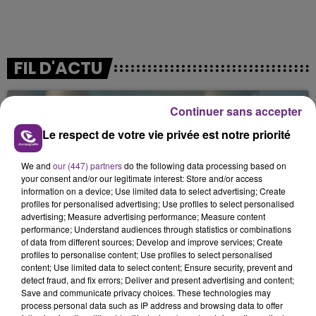
FIL D'ACTU
Continuer sans accepter
Le respect de votre vie privée est notre priorité
We and
our (447) partners
do the following data processing based on
your consent and/or our legitimate interest: Store and/or access
information on a device; Use limited data to select advertising; Create
profiles for personalised advertising; Use profiles to select personalised
7 août 2026
LA CENTRALE NUCLÉAIRE DE CHOOZ
advertising; Measure advertising performance; Measure content
performance; Understand audiences through statistics or combinations
TOUJOURS À L'ARRÊT
of data from different sources; Develop and improve services; Create
Cela fait déjà une semaine que la centrale
profiles to personalise content; Use profiles to select personalised
content; Use limited data to select content; Ensure security, prevent and
nucléaire ardennaise est à l'arrêt. Une situation
detect fraud, and fix errors; Deliver and present advertising and content;
justifiée par la sécheresse intense qui est toujours
Save and communicate privacy choices. These technologies may
présente.
process personal data such as IP address and browsing data to offer