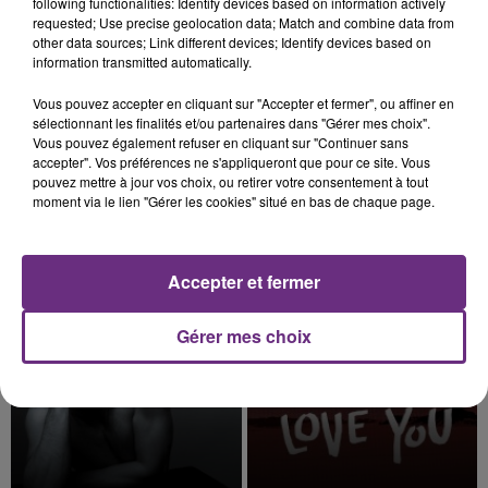
following functionalities: Identify devices based on information actively
requested; Use precise geolocation data; Match and combine data from
other data sources; Link different devices; Identify devices based on
information transmitted automatically.
7 août 2026
Vous pouvez accepter en cliquant sur "Accepter et fermer", ou affiner en
LE MAGASIN JOUÉCLUB DE REIMS FERME
sélectionnant les finalités et/ou partenaires dans "Gérer mes choix".
Vous pouvez également refuser en cliquant sur "Continuer sans
SES PORTES
accepter". Vos préférences ne s'appliqueront que pour ce site. Vous
C'était l'une des institutions du centre-ville
pouvez mettre à jour vos choix, ou retirer votre consentement à tout
rémois. Le magasin JouéClub est contraint de
moment via le lien "Gérer les cookies" situé en bas de chaque page.
fermer ses portes.
TITRES DIFFUSÉS
Accepter et fermer
8h47
8h47
8h44
8h44
Gérer mes choix