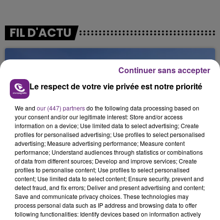
FIL D'ACTU
Continuer sans accepter
Le respect de votre vie privée est notre priorité
We and
our (447) partners
do the following data processing based on
your consent and/or our legitimate interest: Store and/or access
information on a device; Use limited data to select advertising; Create
6 août 2026
profiles for personalised advertising; Use profiles to select personalised
SI TOUT LE MONDE FAIT ÇA, MOI L'ANNÉE
advertising; Measure advertising performance; Measure content
PROCHAINE JE VENDANGE EN...
performance; Understand audiences through statistics or combinations
La vendange en Champagne a débuté ce jeudi 6
of data from different sources; Develop and improve services; Create
profiles to personalise content; Use profiles to select personalised
août dans la commune de Montgueux (Aube). Du
content; Use limited data to select content; Ensure security, prevent and
jamais vu !
detect fraud, and fix errors; Deliver and present advertising and content;
Save and communicate privacy choices. These technologies may
process personal data such as IP address and browsing data to offer
following functionalities: Identify devices based on information actively