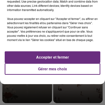
requested; Use precise geolocation data; Match and combine data from
other data sources; Link different devices; Identify devices based on
information transmitted automatically.
6 août 2026
L'INSPECTION DU TRAVAIL RAPPELLE À
Vous pouvez accepter en cliquant sur "Accepter et fermer", ou affiner en
sélectionnant les finalités et/ou partenaires dans "Gérer mes choix".
L'ORDRE SUR LES CONDITIONS DE...
Vous pouvez également refuser en cliquant sur "Continuer sans
Alors que les dates de début des vendange 2026
accepter". Vos préférences ne s'appliqueront que pour ce site. Vous
pouvez mettre à jour vos choix, ou retirer votre consentement à tout
s'est avéré être plus précoce que prévu,
moment via le lien "Gérer les cookies" situé en bas de chaque page.
l'inspection du Travail en profite pour rappeler
TITRES DIFFUSÉS
les conditions de...
Accepter et fermer
0h13
0h13
0h09
0h09
Gérer mes choix