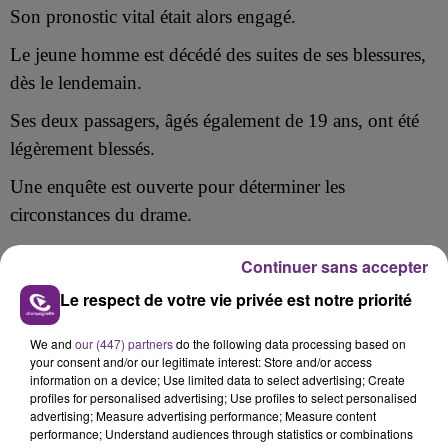
Son pronostic vital était alors engagé.
Le jeune homme est décédé des suites de ses blessures,
dès le lendemain.
Ses deux passagers, âgés également de 19 ans, ont été
légèrement blessés.
Une enquête est ouverte pour déterminer les
circonstances du drame.
Continuer sans accepter
Le respect de votre vie privée est notre priorité
FIL D'ACTU
We and
our (447) partners
do the following data processing based on
your consent and/or our legitimate interest: Store and/or access
information on a device; Use limited data to select advertising; Create
profiles for personalised advertising; Use profiles to select personalised
advertising; Measure advertising performance; Measure content
performance; Understand audiences through statistics or combinations