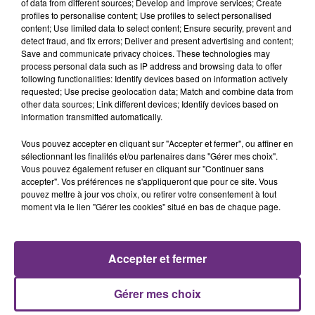
of data from different sources; Develop and improve services; Create
profiles to personalise content; Use profiles to select personalised
content; Use limited data to select content; Ensure security, prevent and
detect fraud, and fix errors; Deliver and present advertising and content;
7 août 2026
Save and communicate privacy choices. These technologies may
LA CENTRALE NUCLÉAIRE DE CHOOZ
process personal data such as IP address and browsing data to offer
TOUJOURS À L'ARRÊT
following functionalities: Identify devices based on information actively
Cela fait déjà une semaine que la centrale
requested; Use precise geolocation data; Match and combine data from
other data sources; Link different devices; Identify devices based on
nucléaire ardennaise est à l'arrêt. Une situation
information transmitted automatically.
justifiée par la sécheresse intense qui est toujours
présente.
Vous pouvez accepter en cliquant sur "Accepter et fermer", ou affiner en
sélectionnant les finalités et/ou partenaires dans "Gérer mes choix".
Vous pouvez également refuser en cliquant sur "Continuer sans
accepter". Vos préférences ne s'appliqueront que pour ce site. Vous
pouvez mettre à jour vos choix, ou retirer votre consentement à tout
moment via le lien "Gérer les cookies" situé en bas de chaque page.
7 août 2026
LE MAGASIN JOUÉCLUB DE REIMS FERME
SES PORTES
Accepter et fermer
C'était l'une des institutions du centre-ville
rémois. Le magasin JouéClub est contraint de
Gérer mes choix
fermer ses portes.
TITRES DIFFUSÉS