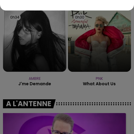
0h34
0h34
0h30
0h30
AMBRE
P!NK
J'me Demande
What About Us
A L'ANTENNE