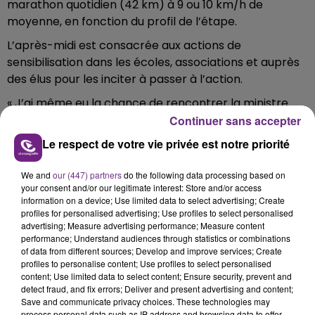
marathon quotidien (42 km) à 9 ou 10 km/h de
moyenne, en fonction du profil de l’étape.
L’après-midi est consacrée aux actions de
sensibilisation dans les écoles, associations et auprès
des élus pour les inciter à passer à l’action.
« J’ai même eu la chance de rencontrer la ministre
des Sports, la semaine passée. On a d’ailleurs lancé
Continuer sans accepter
une pétition pour adapter les sports et l’événementiel
Le respect de votre vie privée est notre priorité
au respect de la nature ».
We and
our (447) partners
do the following data processing based on
Le soir, Nicolas dort chez l’habitant ou dans une pièce
your consent and/or our legitimate interest: Store and/or access
mise à disposition par la mairie ou les pompiers.
information on a device; Use limited data to select advertising; Create
profiles for personalised advertising; Use profiles to select personalised
« Ça offre toujours de belle rencontres. J’en profite
advertising; Measure advertising performance; Measure content
pour expliquer mon combat ».
performance; Understand audiences through statistics or combinations
of data from different sources; Develop and improve services; Create
Après avoir participé aux animations du Téléthon à
profiles to personalise content; Use profiles to select personalised
Bogny-sur-Meuse, il repartira demain matin vers
content; Use limited data to select content; Ensure security, prevent and
detect fraud, and fix errors; Deliver and present advertising and content;
Signy-le-Petit.
Save and communicate privacy choices. These technologies may
process personal data such as IP address and browsing data to offer