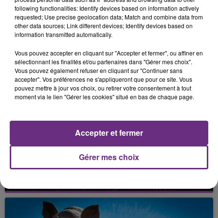
Il bouclera son périple chez lui, à Valenciennes, le 11
following functionalities: Identify devices based on information actively
décembre.
requested; Use precise geolocation data; Match and combine data from
other data sources; Link different devices; Identify devices based on
information transmitted automatically.
Vous pouvez accepter en cliquant sur "Accepter et fermer", ou affiner en
FIL D'ACTU
sélectionnant les finalités et/ou partenaires dans "Gérer mes choix".
Vous pouvez également refuser en cliquant sur "Continuer sans
accepter". Vos préférences ne s'appliqueront que pour ce site. Vous
pouvez mettre à jour vos choix, ou retirer votre consentement à tout
moment via le lien "Gérer les cookies" situé en bas de chaque page.
Accepter et fermer
5 août 2026
Gérer mes choix
UN FEU DE REMORQUE BLOQUE LA
CIRCULATION DANS LES ARDENNES
Un feu de remorque s'est déclaré ce mercredi en
fin de matinée sur l'A34.