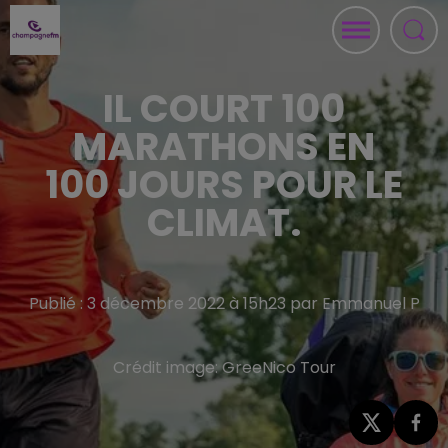
IL COURT 100
MARATHONS EN
100 JOURS POUR LE
CLIMAT.
Publié : 3 décembre 2022 à 15h23 par Emmanuel P
Crédit image:
GreeNico Tour