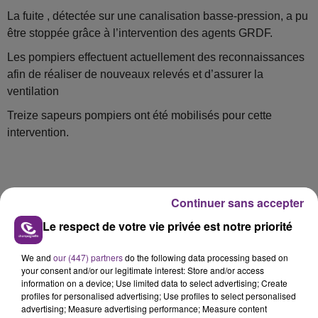
La fuite , détectée sur une canalisation basse-pression, a pu
être stoppée grâce à l’intervention des agents GRDF.
Les pompiers effectuent actuellement des reconnaissances
afin de réaliser de nouveaux relevés et d’assurer la
ventilation
Treize sapeurs pompiers ont été mobilisés pour cette
intervention.
Continuer sans accepter
Le respect de votre vie privée est notre priorité
FIL D'ACTU
We and
our (447) partners
do the following data processing based on
your consent and/or our legitimate interest: Store and/or access
information on a device; Use limited data to select advertising; Create
profiles for personalised advertising; Use profiles to select personalised
advertising; Measure advertising performance; Measure content