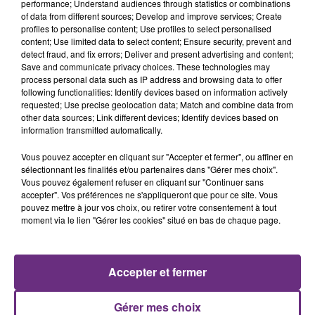
performance; Understand audiences through statistics or combinations
of data from different sources; Develop and improve services; Create
profiles to personalise content; Use profiles to select personalised
content; Use limited data to select content; Ensure security, prevent and
detect fraud, and fix errors; Deliver and present advertising and content;
Save and communicate privacy choices. These technologies may
11h37
process personal data such as IP address and browsing data to offer
LA CENTRALE NUCLÉAIRE DE CHOOZ
following functionalities: Identify devices based on information actively
TOUJOURS À L'ARRÊT
requested; Use precise geolocation data; Match and combine data from
Cela fait déjà une semaine que la centrale
other data sources; Link different devices; Identify devices based on
information transmitted automatically.
nucléaire ardennaise est à l'arrêt. Une situation
justifiée par la sécheresse intense qui est toujours
Vous pouvez accepter en cliquant sur "Accepter et fermer", ou affiner en
présente.
sélectionnant les finalités et/ou partenaires dans "Gérer mes choix".
Vous pouvez également refuser en cliquant sur "Continuer sans
accepter". Vos préférences ne s'appliqueront que pour ce site. Vous
pouvez mettre à jour vos choix, ou retirer votre consentement à tout
moment via le lien "Gérer les cookies" situé en bas de chaque page.
10h16
LE MAGASIN JOUÉCLUB DE REIMS FERME
Accepter et fermer
SES PORTES
C'était l'une des institutions du centre-ville
Gérer mes choix
rémois. Le magasin JouéClub est contraint de