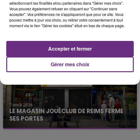
sélectionnant les finalités et/ou partenaires dans "Gérer mes choix".
Vous pouvez également refuser en cliquant sur "Continuer sans
accepter". Vos préférences ne s'appliqueront que pour ce site. Vous
pouvez mettre à jour vos choix, ou retirer votre consentement à tout
moment via le lien "Gérer les cookies" situé en bas de chaque page.
7 août 2026
LA CENTRALE NUCLÉAIRE DE CHOOZ
TOUJOURS À L'ARRÊT
Cela fait déjà une semaine que la centrale
Accepter et fermer
nucléaire ardennaise est à l'arrêt. Une situation
justifiée par la sécheresse intense qui est toujours
Gérer mes choix
présente.
7 août 2026
LE MAGASIN JOUÉCLUB DE REIMS FERME
SES PORTES
C'était l'une des institutions du centre-ville
rémois. Le magasin JouéClub est contraint de