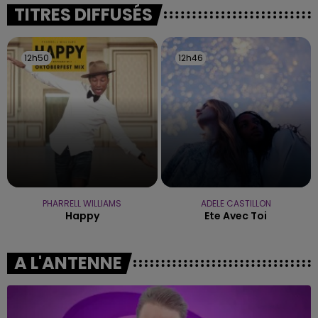
fermer ses portes.
TITRES DIFFUSÉS
12h50
12h50
12h46
12h46
PHARRELL WILLIAMS
ADELE CASTILLON
Happy
Ete Avec Toi
A L'ANTENNE