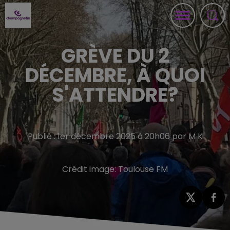
GRÈVE DU 2
DÉCEMBRE, À QUOI
S'ATTENDRE?
Publié : 1er décembre 2025 à 20h06 par M K
Crédit image:
Toulouse FM