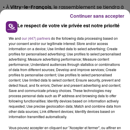
• À
Vitry-le-François
, le rassemblement se tiendra à
Continuer sans accepter
16h, place d’Armes.
Le respect de votre vie privée est notre priorité
• Dans les Ardennes, une mobilisation est prévue
devant la Préfecture de
Charleville- Mézières
à
We and
our (447) partners
do the following data processing based on
your consent and/or our legitimate interest: Store and/or access
partir de 14h.
information on a device; Use limited data to select advertising; Create
profiles for personalised advertising; Use profiles to select personalised
• À
Troyes
, dans l’Aube, la manifestation partira à 14h
advertising; Measure advertising performance; Measure content
performance; Understand audiences through statistics or combinations
depuis la Maison des Syndicats .
of data from different sources; Develop and improve services; Create
profiles to personalise content; Use profiles to select personalised
content; Use limited data to select content; Ensure security, prevent and
detect fraud, and fix errors; Deliver and present advertising and content;
Save and communicate privacy choices. These technologies may
process personal data such as IP address and browsing data to offer
FIL D'ACTU
following functionalities: Identify devices based on information actively
requested; Use precise geolocation data; Match and combine data from
other data sources; Link different devices; Identify devices based on
information transmitted automatically.
Vous pouvez accepter en cliquant sur "Accepter et fermer", ou affiner en