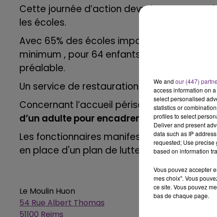
Cette journée d’action devrait provoquer
11h00 - 16h00
les écoles.
LE WEEK-END CHAMPAGNE FM
Avec 65% des écoles impactées, la ville de
minimum , pour 64 enfants, au centre de lois
préalable.
We and
our (447) partn
Un service de restauration scolaire sera é
access information on a 
select personalised ad
Concernant l’accueil périscolaire,
la municip
statistics or combinatio
d’un adulte pour encadrer leurs enfants le
profiles to select person
Deliver and present adv
data such as IP address 
Les fonctionnaires manifestent pour dénon
requested; Use precise g
en place d'un plan de lutte contre l'"absen
based on information tra
Vous pouvez accepter en 
mes choix". Vous pouvez
ce site. Vous pouvez met
Le Moulin Huon
16h00 - 20h00
bas de chaque page.
54 Rue Albert Thomas
agne FM
Le Week-end Champagne 
51100 Reims