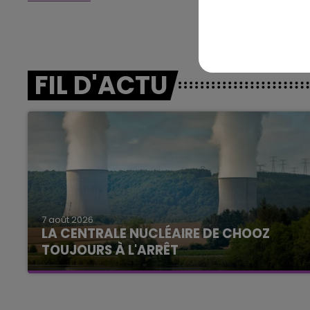
FIL D'ACTU
7 août 2026
LA CENTRALE NUCLÉAIRE DE CHOOZ
TOUJOURS À L'ARRÊT
Cela fait déjà une semaine que la centrale
nucléaire ardennaise est à l'arrêt. Une situation
justifiée par la sécheresse intense qui est