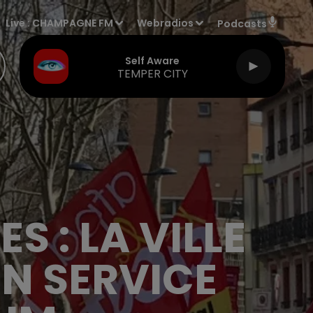
Live :
CHAMPAGNE FM
Webradios
Podcasts
Self Aware
TEMPER CITY
 : LA VILLE
UN SERVICE