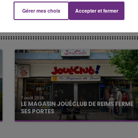
Gérer mes choix
Accepter et fermer
7 août 2026
LE MAGASIN JOUÉCLUB DE REIMS FERME
SES PORTES
C'était l'une des institutions du centre-ville
rémois. Le magasin JouéClub est contraint de
fermer ses portes.