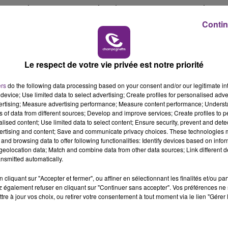
 de nombreuses perturbations, notamment dans
16h00 - 20h00
Contin
LE WEEK-END CHAMPAGNE FM
 Reims met en place un service d’accueil
irs municipal Moulin Huon, sur inscription
Le respect de votre vie privée est notre priorité
ers
do the following data processing based on your consent and/or our legitimate int
galement assuré.
device; Use limited data to select advertising; Create profiles for personalised adver
vertising; Measure advertising performance; Measure content performance; Unders
alité invite les parents à vérifier la disponibilité
ns of data from different sources; Develop and improve services; Create profiles to 
 matin
alised content; Use limited data to select content; Ensure security, prevent and detect
.
ertising and content; Save and communicate privacy choices. These technologies
and browsing data to offer following functionalities: Identify devices based on infor
cer la proposition du gouvernement avec la mis
eolocation data; Match and combine data from other data sources; Link different de
téisme" des
fonctionnaires
.
nsmitted automatically.
cliquant sur "Accepter et fermer", ou affiner en sélectionnant les finalités et/ou pa
 également refuser en cliquant sur "Continuer sans accepter". Vos préférences ne 
tre à jour vos choix, ou retirer votre consentement à tout moment via le lien "Gérer 
7h00 - 11h00
FM
BEST OF