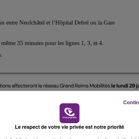
6h00 - 10h00
LA FAMILLE
son
entre Neufchâtel et
l’
Hôpital Debré ou
la
Gare
t même 35 minutes pour les
lignes 1, 3, et 4.
s.
10h00 - 14h00
Contin
LE TICKET DE CAISSE
Le respect de votre vie privée est notre priorité