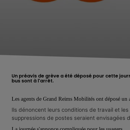
Un préavis de grève a été déposé pour cette journ
bus sont à l'arrêt.
Les
agents de Grand Reims Mobilités ont déposé un av
Ils dénoncent leurs conditions de travail et l
suppressions de postes seraient envisagées d'
5h00 - 6h00
La journée s'annonce compliquée pour les usagers.