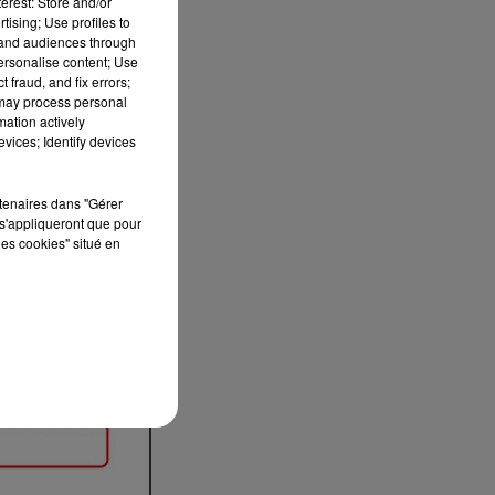
erest: Store and/or
tising; Use profiles to
tand audiences through
personalise content; Use
 fraud, and fix errors;
 may process personal
mation actively
vices; Identify devices
rtenaires dans "Gérer
s'appliqueront que pour
les cookies" situé en