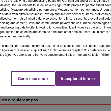
ers
do the following data processing based on your consent and/or our legitimate int
device; Use limited data to select advertising; Create profiles for personalised adver
vertising; Measure advertising performance; Measure content performance; Unders
ns of data from different sources; Develop and improve services; Create profiles to 
alised content; Use limited data to select content; Ensure security, prevent and detect
ertising and content; Save and communicate privacy choices. These technologies
and browsing data to offer following functionalities: Identify devices based on infor
eolocation data; Match and combine data from other data sources; Link different de
nsmitted automatically.
cliquant sur "Accepter et fermer", ou affiner en sélectionnant les finalités et/ou pa
 également refuser en cliquant sur "Continuer sans accepter". Vos préférences ne 
tre à jour vos choix, ou retirer votre consentement à tout moment via le lien "Gérer 
Gérer mes choix
Accepter et fermer