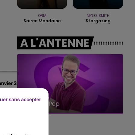
10h00 - 14h00
LE TICKET DE CAISSE
ORIA
MYLES SMITH
Soiree Mondaine
Stargazing
A L'ANTENNE
14h00 - 15h00
uer sans accepter
La Radio Pop