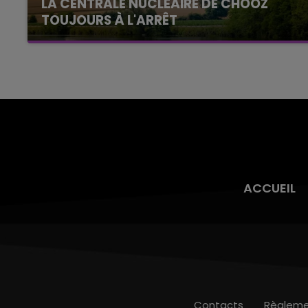
LA CENTRALE NUCLÉAIRE DE CHOOZ
TOUJOURS À L'ARRÊT
Cela fait déjà une semaine que la centrale
nucléaire ardennaise est à l'arrêt. Une situation
justifiée par la sécheresse intense qui est
toujours présente.
ACCUEIL
Contacts
Règleme