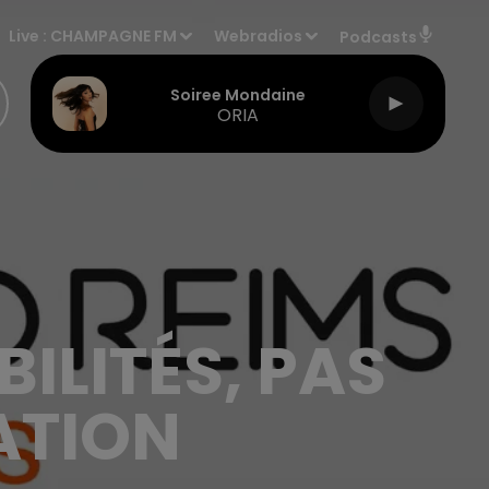
Live :
CHAMPAGNE FM
Webradios
Podcasts
Soiree Mondaine
ORIA
ILITÉS, PAS
ATION