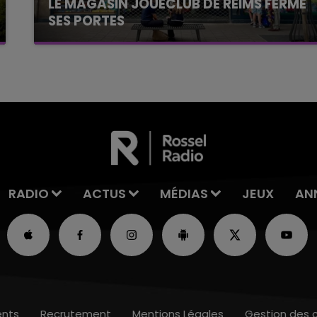
LE MAGASIN JOUÉCLUB DE REIMS FERME
SES PORTES
C'était l'une des institutions du centre-ville
rémois. Le magasin JouéClub est contraint de
fermer ses portes.
RADIO
ACTUS
MÉDIAS
JEUX
AN
nts
Recrutement
Mentions Légales
Gestion des 