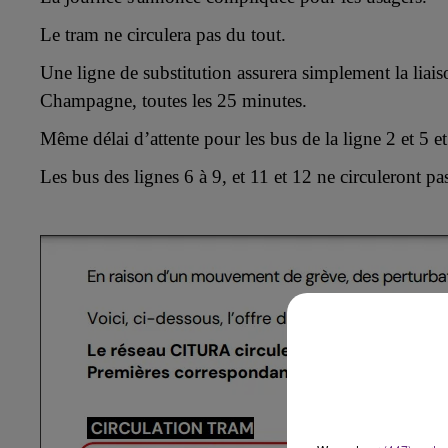
LE BEST OF DE LA FAMILLE
CHAMPAGNE FM
Le
tram ne circuler
a
pas du tout.
Une
ligne de substitution assurera
simplement
la
liai
Champagne, toutes les 25 minutes.
Même délai d’attente pour
les bus de la ligne 2 et 5
e
Les bus des lignes 6 à 9, et 11 et 12 ne circuleront pa
LE
6h00 - 10h00
La Famille