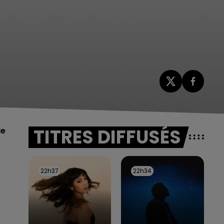
TITRES DIFFUSÉS
de
22h37
22h37
22h34
22h34