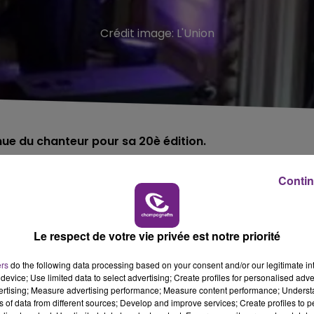
Crédit image:
L'Union
nue du chanteur pour sa 20è édition.
Contin
 jamais » le dimanche 23 août 2026.
è édition du festival de Charleville-Mézières.
Le respect de votre vie privée est notre priorité
 Deftones » et « Body Count », dont les noms ont été dévoilé
ers
do the following data processing based on your consent and/or our legitimate int
device; Use limited data to select advertising; Create profiles for personalised adver
semaines et mois à venir.
vertising; Measure advertising performance; Measure content performance; Unders
ns of data from different sources; Develop and improve services; Create profiles to 
ndre vos
places
si vous le souhaitez.