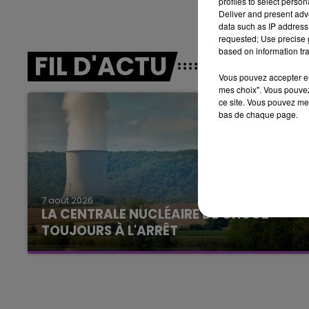
profiles to select person
LE BEST OF DE LA FAMILLE
Deliver and present adv
CHAMPAGNE FM
data such as IP address 
requested; Use precise g
based on information tra
FIL D'ACTU
Vous pouvez accepter en 
mes choix". Vous pouvez
ce site. Vous pouvez met
bas de chaque page.
LE
6h00 - 10h00
La Famille
7 août 2026
LA CENTRALE NUCLÉAIRE DE CHOOZ
TOUJOURS À L'ARRÊT
Cela fait déjà une semaine que la centrale
nucléaire ardennaise est à l'arrêt. Une situation
justifiée par la sécheresse intense qui est
toujours présente.