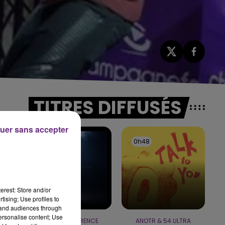
TITRES DIFFUSÉS
uer sans accepter
0h52
0h52
0h48
0h48
s
erest: Store and/or
tising; Use profiles to
tand audiences through
personalise content; Use
DUNCAN LAURENCE
ANOTR & 54 ULTRA