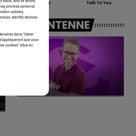
 fraud, and fix errors;
Arcade
Talk To You
10h00 - 14h00
 may process personal
LE TICKET DE CAISSE
mation actively
vices; Identify devices
A L'ANTENNE
rtenaires dans "Gérer
s'appliqueront que pour
les cookies" situé en
14h00 - 15h00
La Radio Pop