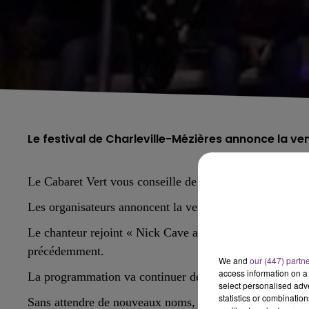
Le festival de Charleville-Mézières annonce la ve
Le
Cabaret
V
ert
vous conseille de venir « Sapés comme
Les organisateurs annoncent la venue de Gims pour la 20
Le chanteur rejoint « Nick Cave and the Bad Seeds », «
précédemment.
We and
our (447) partn
access information on a 
La programmation va continuer de se dévoiler dans les 
select personalised ad
statistics or combinatio
Sans attendre de nouveaux noms, vous pouvez déjà pre
5h00 - 6h00