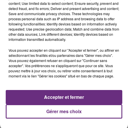
7 août 2026
content; Use limited data to select content; Ensure security, prevent and
LA CENTRALE NUCLÉAIRE DE CHOOZ
detect fraud, and fix errors; Deliver and present advertising and content;
TOUJOURS À L'ARRÊT
Save and communicate privacy choices. These technologies may
process personal data such as IP address and browsing data to offer
Cela fait déjà une semaine que la centrale
following functionalities: Identify devices based on information actively
nucléaire ardennaise est à l'arrêt. Une situation
requested; Use precise geolocation data; Match and combine data from
justifiée par la sécheresse intense qui est toujours
other data sources; Link different devices; Identify devices based on
information transmitted automatically.
présente.
Vous pouvez accepter en cliquant sur "Accepter et fermer", ou affiner en
sélectionnant les finalités et/ou partenaires dans "Gérer mes choix".
Vous pouvez également refuser en cliquant sur "Continuer sans
accepter". Vos préférences ne s'appliqueront que pour ce site. Vous
pouvez mettre à jour vos choix, ou retirer votre consentement à tout
7 août 2026
moment via le lien "Gérer les cookies" situé en bas de chaque page.
LE MAGASIN JOUÉCLUB DE REIMS FERME
SES PORTES
C'était l'une des institutions du centre-ville
Accepter et fermer
rémois. Le magasin JouéClub est contraint de
fermer ses portes.
TITRES DIFFUSÉS
Gérer mes choix