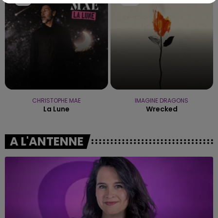
6h13
6h13
6h09
6h09
CHRISTOPHE MAE
IMAGINE DRAGONS
La Lune
Wrecked
A L'ANTENNE