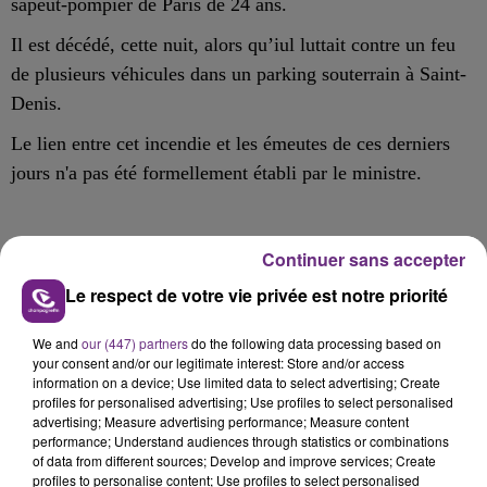
sapeut-pompier de Paris de 24 ans.
Il est décédé, cette nuit, alors qu’iul luttait contre un feu
de plusieurs véhicules dans un parking souterrain à Saint-
Denis.
Le lien entre cet incendie et les émeutes de ces derniers
jours n'a pas été formellement établi par le ministre.
Continuer sans accepter
FIL D'ACTU
Le respect de votre vie privée est notre priorité
We and
our (447) partners
do the following data processing based on
your consent and/or our legitimate interest: Store and/or access
information on a device; Use limited data to select advertising; Create
profiles for personalised advertising; Use profiles to select personalised
advertising; Measure advertising performance; Measure content
performance; Understand audiences through statistics or combinations
of data from different sources; Develop and improve services; Create
profiles to personalise content; Use profiles to select personalised