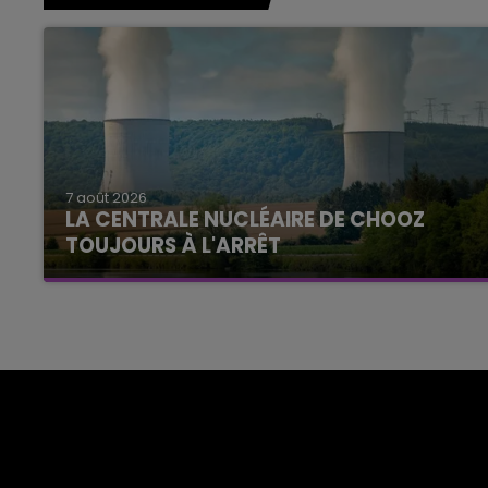
7 août 2026
LA CENTRALE NUCLÉAIRE DE CHOOZ
TOUJOURS À L'ARRÊT
Cela fait déjà une semaine que la centrale
nucléaire ardennaise est à l'arrêt. Une situation
justifiée par la sécheresse intense qui est
toujours présente.