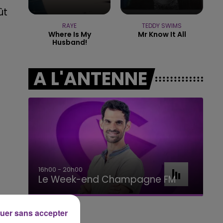
ût
11h00 - 16h00
LE WEEK-END CHAMPAGNE FM
RAYE
TEDDY SWIMS
Where Is My
Mr Know It All
Husband!
A L'ANTENNE
16h00 - 20h00
7h0
Le Week-end Champagne FM
BE
uer sans accepter