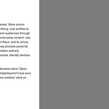
erest: Store and/or
tising; Use profiles to
tand audiences through
personalise content; Use
 fraud, and fix errors;
 may process personal
mation actively
vices; Identify devices
rtenaires dans "Gérer
s'appliqueront que pour
les cookies" situé en