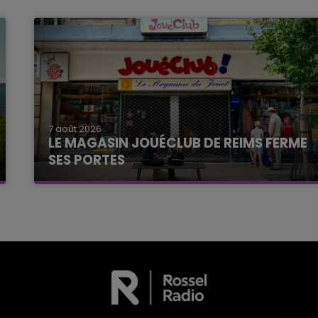
7 août 2026
LE MAGASIN JOUÉCLUB DE REIMS FERME
SES PORTES
C'était l'une des institutions du centre-ville
rémois. Le magasin JouéClub est contraint de
fermer ses portes.