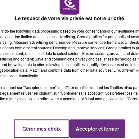
Le respect de votre vie privée est notre priorité
ers
do the following data processing based on your consent and/or our legitimate int
device; Use limited data to select advertising; Create profiles for personalised adver
vertising; Measure advertising performance; Measure content performance; Unders
ns of data from different sources; Develop and improve services; Create profiles to 
alised content; Use limited data to select content; Ensure security, prevent and detect
ertising and content; Save and communicate privacy choices. These technologies
and browsing data to offer following functionalities: Identify devices based on infor
eolocation data; Match and combine data from other data sources; Link different de
nsmitted automatically.
cliquant sur "Accepter et fermer", ou affiner en sélectionnant les finalités et/ou pa
 également refuser en cliquant sur "Continuer sans accepter". Vos préférences ne 
tre à jour vos choix, ou retirer votre consentement à tout moment via le lien "Gérer 
Gérer mes choix
Accepter et fermer