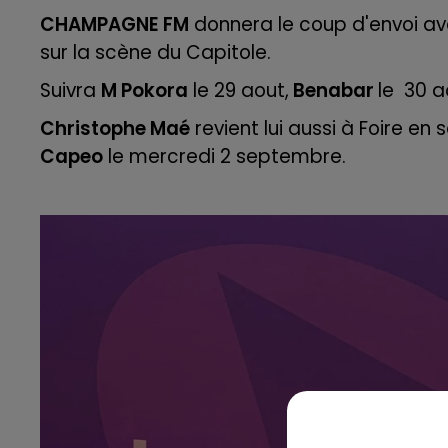
CHAMPAGNE FM
donnera le coup d'envoi av
16h00 - 20h00
sur la scène du Capitole.
LE WEEK-END CHAMPAGNE FM
Suivra
M Pokora
le 29 aout,
Benabar
le 30 a
Christophe Maé
revient lui aussi à Foire en 
Capeo
le mercredi 2 septembre.
7h00 - 11h00
 FM
BEST OF