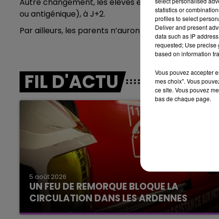
Autre changement, les élèves et enseignants cas con
select personalised ad
LE BEST OF DE LA FAMILLE
statistics or combinatio
ou antigénique), à J+2.
CHAMPAGNE FM
profiles to select person
Deliver and present adv
Par ailleurs, les parents n’auront plus à présenter à r
data such as IP address 
requested; Use precise g
based on information tra
Vous pouvez accepter en 
FIL D'ACTU
mes choix". Vous pouvez
ce site. Vous pouvez met
bas de chaque page.
LE
6h00 - 10h00
La Famille
5 août 2026
UN FEU DE REMORQUE BLOQUE LA
CIRCULATION DANS LES ARDENNES
Un feu de remorque s'est déclaré ce mercredi