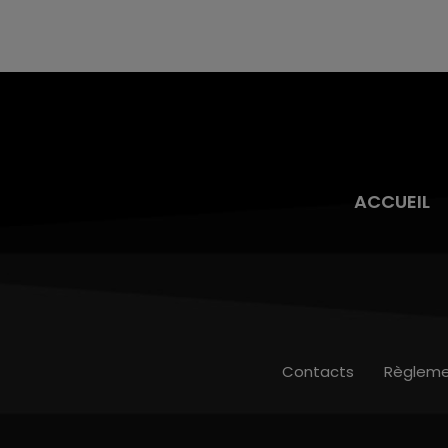
en fin de matinée sur l'A34.
ACCUEIL
Contacts
Règleme