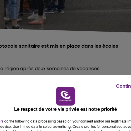
otocole sanitaire est mis en place dans les écoles
tre région après deux semaines de vacances.
veau 3 au niveau 2 dans les écoles primaires.
Contin
érieur n’est plus obligatoire.
 intérieur sera également possible sans masque, sauf pour
Le respect de votre vie privée est notre priorité
 possible, notamment en cas d’absence d’un professeur o
ers
do the following data processing based on your consent and/or our legitimate int
device; Use limited data to select advertising; Create profiles for personalised adver