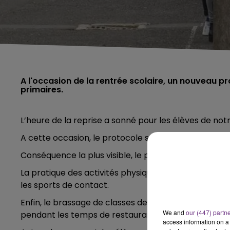
A l'occasion de la rentrée scolaire, un nouveau pr
primaires.
L’heure de la reprise a sonné pour les élèves de no
A cette occasion, le protocole sanitaire passe du ni
Conséquence la plus visible, le port du masque en ext
La pratique des activités physiques et sportives en
les sports de contact.
Enfin, le brassage de classes de même niveau sera
We and
our (447) partn
pendant les temps de restauration.
access information on a 
5h00 - 6h00