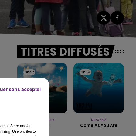
TITRES DIFFUSÉS
0h42
0h42
0h38
0h38
uer sans accepter
u
JEREMY FREROT
NIRVANA
Frerot
Come As You Are
erest: Store and/or
tising; Use profiles to