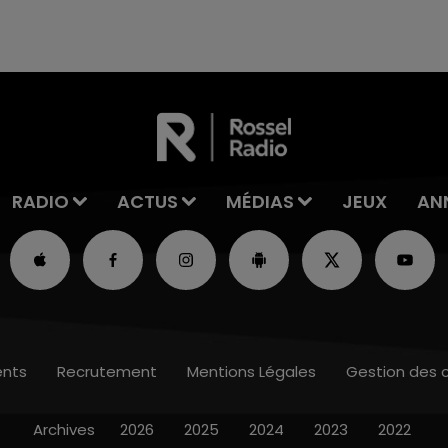
l'anniversaire du plus gros sanglier du monde.
Une fête est donc organisée et vous êtes tous
conviés !
RADIO
ACTUS
MÉDIAS
JEUX
AN
nts
Recrutement
Mentions Légales
Gestion des 
Archives
2026
2025
2024
2023
2022