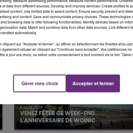
tacts n’auront plus qu’un seul test à effectuer (autotes
vertising; Measure advertising performance; Measure content performance; Unders
6h00 - 10h00
ns of data from different sources; Develop and improve services; Create profiles to 
LA FAMILLE
alised content; Use limited data to select content; Ensure security, prevent and detect
ertising and content; Save and communicate privacy choices. These technologies
emplir l’attestation sur l’honneur justifiant un test négatif
and browsing data to offer following functionalities: Identify devices based on infor
eolocation data; Match and combine data from other data sources; Link different de
nsmitted automatically.
cliquant sur "Accepter et fermer", ou affiner en sélectionnant les finalités et/ou pa
 également refuser en cliquant sur "Continuer sans accepter". Vos préférences ne 
tre à jour vos choix, ou retirer votre consentement à tout moment via le lien "Gérer 
10h00 - 14h00
LE TICKET DE CAISSE
Gérer mes choix
Accepter et fermer
5 août 2026
VENEZ FÊTER CE WEEK-END
L'ANNIVERSAIRE DE WOINIC
Ce samedi 8 août sera un grand jour :