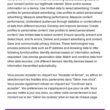
your consent and/or our legitimate interest: Store and/or access
information on a device; Use limited data to select advertising; Create
profiles for personalised advertising; Use profiles to select personalised
FIL D'ACTU
advertising; Measure advertising performance; Measure content
performance; Understand audiences through statistics or combinations
of data from different sources; Develop and improve services; Create
profiles to personalise content; Use profiles to select personalised
content; Use limited data to select content; Ensure security, prevent and
detect fraud, and fix errors; Deliver and present advertising and content;
Save and communicate privacy choices. These technologies may
process personal data such as IP address and browsing data to offer
following functionalities: Identify devices based on information actively
requested; Use precise geolocation data; Match and combine data from
other data sources; Link different devices; Identify devices based on
7 août 2026
information transmitted automatically.
LA CENTRALE NUCLÉAIRE DE CHOOZ
TOUJOURS À L'ARRÊT
Vous pouvez accepter en cliquant sur "Accepter et fermer", ou affiner en
sélectionnant les finalités et/ou partenaires dans "Gérer mes choix".
Cela fait déjà une semaine que la centrale
Vous pouvez également refuser en cliquant sur "Continuer sans
nucléaire ardennaise est à l'arrêt. Une situation
accepter". Vos préférences ne s'appliqueront que pour ce site. Vous
pouvez mettre à jour vos choix, ou retirer votre consentement à tout
justifiée par la sécheresse intense qui est toujours
moment via le lien "Gérer les cookies" situé en bas de chaque page.
présente.