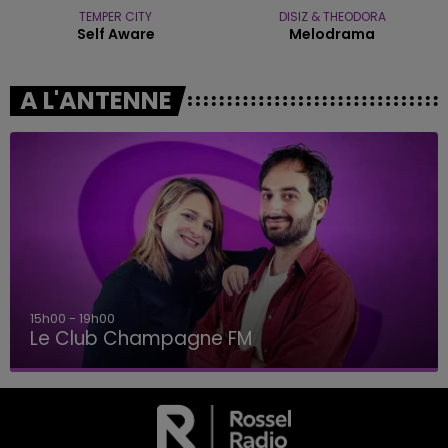
TEMPER CITY
DISIZ & THEODORA
Self Aware
Melodrama
A L'ANTENNE
15h00 - 19h00
Le Club Champagne FM