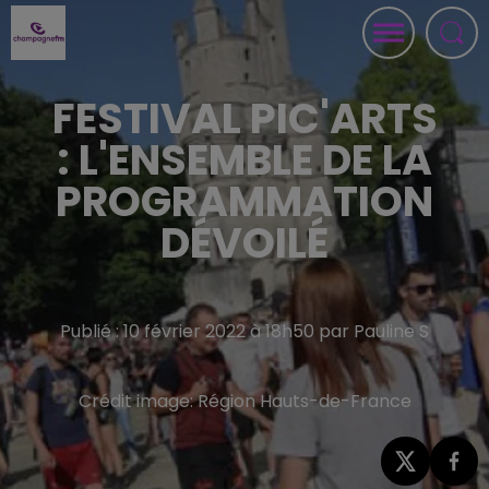
FESTIVAL PIC'ARTS
: L'ENSEMBLE DE LA
PROGRAMMATION
DÉVOILÉ
Publié : 10 février 2022 à 18h50 par Pauline S
Crédit image:
Région Hauts-de-France