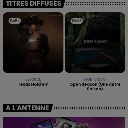
TITRES DIFFUSÉS
13h54
13h54
13h46
13h46
BEYONCE
JOSEF SALVAT
Texas Hold'em
Open Season (une Autre
Saison)
A L'ANTENNE