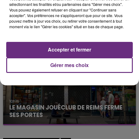
sélectionnant les finalités et/ou partenaires dans "Gérer mes choix".
Vous pouvez également refuser en cliquant sur "Continuer sans
accepter". Vos préférences ne s'appliqueront que pour ce site. Vous
pouvez mettre à jour vos choix, ou retirer votre consentement à tout
11h37
moment via le lien "Gérer les cookies" situé en bas de chaque page.
LA CENTRALE NUCLÉAIRE DE CHOOZ
TOUJOURS À L'ARRÊT
Cela fait déjà une semaine que la centrale
Accepter et fermer
nucléaire ardennaise est à l'arrêt. Une situation
justifiée par la sécheresse intense qui est toujours
Gérer mes choix
présente.
10h16
LE MAGASIN JOUÉCLUB DE REIMS FERME
SES PORTES
C'était l'une des institutions du centre-ville
rémois. Le magasin JouéClub est contraint de
fermer ses portes.