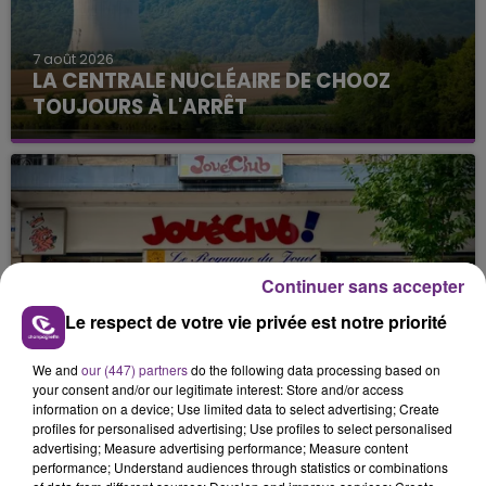
7 août 2026
LA CENTRALE NUCLÉAIRE DE CHOOZ
TOUJOURS À L'ARRÊT
Cela fait déjà une semaine que la centrale
nucléaire ardennaise est à l'arrêt. Une situation
justifiée par la sécheresse intense qui est toujours
présente.
Continuer sans accepter
Le respect de votre vie privée est notre priorité
7 août 2026
LE MAGASIN JOUÉCLUB DE REIMS FERME
We and
our (447) partners
do the following data processing based on
SES PORTES
your consent and/or our legitimate interest: Store and/or access
C'était l'une des institutions du centre-ville
information on a device; Use limited data to select advertising; Create
profiles for personalised advertising; Use profiles to select personalised
rémois. Le magasin JouéClub est contraint de
advertising; Measure advertising performance; Measure content
fermer ses portes.
TITRES DIFFUSÉS
performance; Understand audiences through statistics or combinations