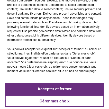
of data from different sources; Develop and improve services; Create
profiles to personalise content; Use profiles to select personalised
content; Use limited data to select content; Ensure security, prevent and
5h04
5h04
5h00
5h00
detect fraud, and fix errors; Deliver and present advertising and content;
Save and communicate privacy choices. These technologies may
process personal data such as IP address and browsing data to offer
following functionalities: Identify devices based on information actively
requested; Use precise geolocation data; Match and combine data from
other data sources; Link different devices; Identify devices based on
information transmitted automatically.
Vous pouvez accepter en cliquant sur "Accepter et fermer", ou affiner en
sélectionnant les finalités et/ou partenaires dans "Gérer mes choix".
Vous pouvez également refuser en cliquant sur "Continuer sans
accepter". Vos préférences ne s'appliqueront que pour ce site. Vous
JEAN-JACQUES GOLDMAN
SHAKIRA FEAT. BURNA BOY
On Ira
Dai Dai
pouvez mettre à jour vos choix, ou retirer votre consentement à tout
moment via le lien "Gérer les cookies" situé en bas de chaque page.
A L'ANTENNE
Accepter et fermer
Gérer mes choix