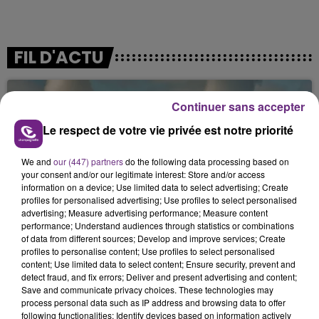
FIL D'ACTU
Continuer sans accepter
Le respect de votre vie privée est notre priorité
We and
our (447) partners
do the following data processing based on
your consent and/or our legitimate interest: Store and/or access
information on a device; Use limited data to select advertising; Create
7 août 2026
profiles for personalised advertising; Use profiles to select personalised
LA CENTRALE NUCLÉAIRE DE CHOOZ
advertising; Measure advertising performance; Measure content
TOUJOURS À L'ARRÊT
performance; Understand audiences through statistics or combinations
of data from different sources; Develop and improve services; Create
Cela fait déjà une semaine que la centrale
profiles to personalise content; Use profiles to select personalised
nucléaire ardennaise est à l'arrêt. Une situation
content; Use limited data to select content; Ensure security, prevent and
detect fraud, and fix errors; Deliver and present advertising and content;
justifiée par la sécheresse intense qui est toujours
Save and communicate privacy choices. These technologies may
présente.
process personal data such as IP address and browsing data to offer
following functionalities: Identify devices based on information actively