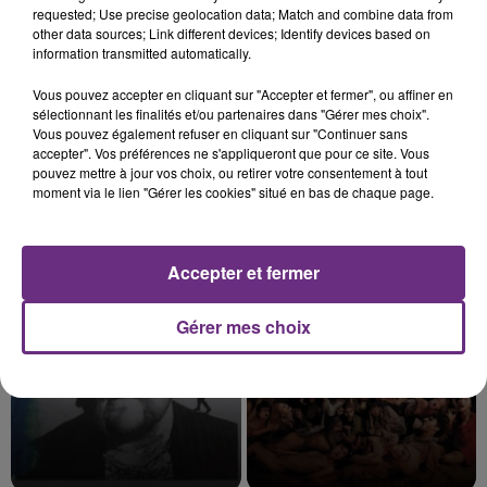
requested; Use precise geolocation data; Match and combine data from
other data sources; Link different devices; Identify devices based on
information transmitted automatically.
7 août 2026
Vous pouvez accepter en cliquant sur "Accepter et fermer", ou affiner en
LE MAGASIN JOUÉCLUB DE REIMS FERME
sélectionnant les finalités et/ou partenaires dans "Gérer mes choix".
SES PORTES
Vous pouvez également refuser en cliquant sur "Continuer sans
accepter". Vos préférences ne s'appliqueront que pour ce site. Vous
C'était l'une des institutions du centre-ville
pouvez mettre à jour vos choix, ou retirer votre consentement à tout
rémois. Le magasin JouéClub est contraint de
moment via le lien "Gérer les cookies" situé en bas de chaque page.
fermer ses portes.
TITRES DIFFUSÉS
Accepter et fermer
17h00
17h00
16h56
16h56
Gérer mes choix