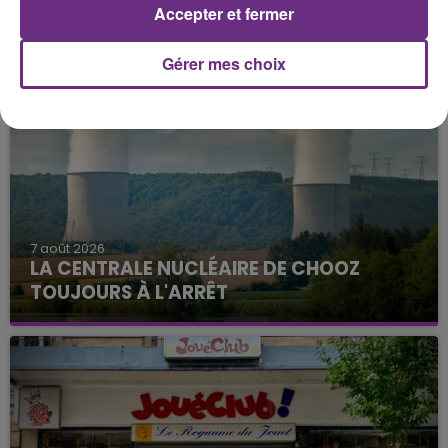
Accepter et fermer
FIL D'ACTU
Gérer mes choix
7 août 2026
LA CENTRALE NUCLÉAIRE DE CHOOZ
TOUJOURS À L'ARRÊT
Cela fait déjà une semaine que la centrale
nucléaire ardennaise est à l'arrêt. Une situation
justifiée par la sécheresse intense qui est toujours
présente.