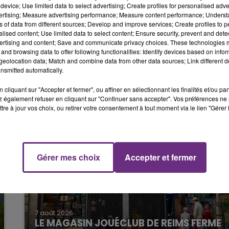
 dans plusieurs pays d’Europe et bien sûr en France.
device; Use limited data to select advertising; Create profiles for personalised adver
11h00 - 16h00
vertising; Measure advertising performance; Measure content performance; Unders
LE WEEK-END CHAMPAGNE FM
ns of data from different sources; Develop and improve services; Create profiles to 
na sings Eric», sur la scène de la Cartonnerie de Reims, le
alised content; Use limited data to select content; Ensure security, prevent and detect
ertising and content; Save and communicate privacy choices. These technologies
and browsing data to offer following functionalities: Identify devices based on infor
eolocation data; Match and combine data from other data sources; Link different de
nsmitted automatically.
cliquant sur "Accepter et fermer", ou affiner en sélectionnant les finalités et/ou pa
 également refuser en cliquant sur "Continuer sans accepter". Vos préférences ne 
tre à jour vos choix, ou retirer votre consentement à tout moment via le lien "Gérer 
7h00 - 11h00
FM
BEST OF
Gérer mes choix
Accepter et fermer
7 août 2026
LE MAGASIN JOUÉCLUB DE REIMS FERME