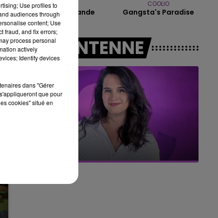
AMBRE
COOLIO
tising; Use profiles to
16h00 - 20h00
J'me Demande
Gangsta's Paradise
tand audiences through
LE WEEK-END CHAMPAGNE FM
personalise content; Use
 fraud, and fix errors;
A L'ANTENNE
 may process personal
mation actively
vices; Identify devices
rtenaires dans "Gérer
s'appliqueront que pour
les cookies" situé en
11h00 - 16h00
Le week-end Champagne FM