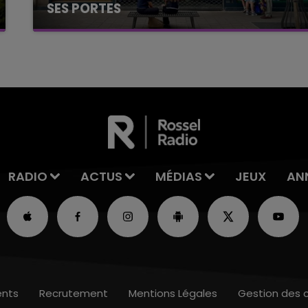
SES PORTES
C'était l'une des institutions du centre-ville
rémois. Le magasin JouéClub est contraint de
fermer ses portes.
RADIO
ACTUS
MÉDIAS
JEUX
AN
nts
Recrutement
Mentions Légales
Gestion des 