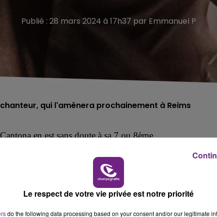
Publié : 28 mars 2024 à 17h37 par Emmanuel P
e chanteur, qui l'amènera prochainement à Reims
 Cantona en est sans doute à sa 7 ou 8ème.
e Manchester United, Canto s’est
attaqué
, souvent avec
Contin
einture, poésie ou encore photographie.
Le respect de votre vie privée est notre priorité
ers
do the following data processing based on your consent and/or our legitimate int