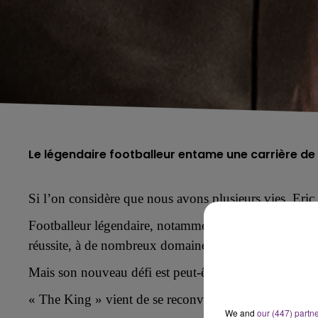
Le légendaire footballeur entame une carrière d
Si l’on considère que nous avons plusieurs vies, Eric
Footballeur légendaire, notamment sous le maillot d
réussite,
à de nombreux domaines,
théâtre, cinéma, p
Mais son nouveau défi est peut-être le plus étonnant.
«
The King »
vient de se reconvertir
dans
la chanson.
We and
our (447) partn