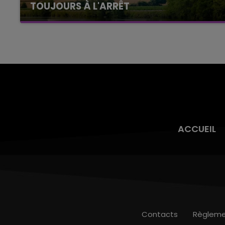
TOUJOURS À L'ARRÊT
Cela fait déjà une semaine que la centrale
nucléaire ardennaise est à l'arrêt. Une situation
justifiée par la sécheresse intense qui est
toujours présente.
ACCUEIL
Contacts
Règleme