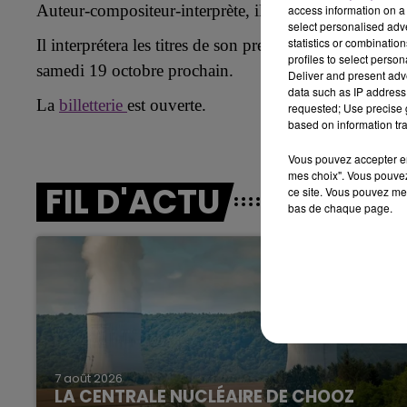
Auteur-compositeur-interprète, il entame une tournée
access information on a 
7h00 - 11h00
select personalised ad
BEST OF
statistics or combinatio
Il interprétera les titres de son premier album, «Canto
profiles to select person
samedi 19 octobre prochain.
Deliver and present adv
data such as IP address 
La
billetterie
est ouverte.
requested; Use precise g
based on information tra
Vous pouvez accepter en 
mes choix". Vous pouvez
FIL D'ACTU
ce site. Vous pouvez met
bas de chaque page.
16h00 - 20h00
agne FM
Le Week-end Champagne 
7 août 2026
LA CENTRALE NUCLÉAIRE DE CHOOZ