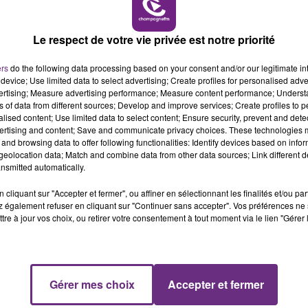
LE BEST OF DE LA FAMILLE
CHAMPAGNE FM
Le respect de votre vie privée est notre priorité
ers
do the following data processing based on your consent and/or our legitimate int
device; Use limited data to select advertising; Create profiles for personalised adver
vertising; Measure advertising performance; Measure content performance; Unders
ns of data from different sources; Develop and improve services; Create profiles to 
alised content; Use limited data to select content; Ensure security, prevent and detect
ertising and content; Save and communicate privacy choices. These technologies
and browsing data to offer following functionalities: Identify devices based on infor
6h00 - 10h00
eolocation data; Match and combine data from other data sources; Link different de
La Famille
nsmitted automatically.
cliquant sur "Accepter et fermer", ou affiner en sélectionnant les finalités et/ou pa
e monde.
 également refuser en cliquant sur "Continuer sans accepter". Vos préférences ne 
tre à jour vos choix, ou retirer votre consentement à tout moment via le lien "Gérer 
e Jean-Marie Poiré.
Gérer mes choix
Accepter et fermer