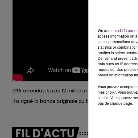
19h15 - 20h00
E FM
LA RADIO POP
We and
our (447) partn
access information on a 
select personalised ad
statistics or combinatio
profiles to select person
Deliver and present adv
5h00 - 6h00
data such as IP address 
LE BEST OF DE LA FAMILLE
requested; Use precise g
CHAMPAGNE FM
based on information tra
Vous pouvez accepter en 
ERA a vendu plus de 12 millions d'albums à travers l
mes choix". Vous pouvez
ce site. Vous pouvez met
Il a signé la bande originale du film «
Les Visiteurs
» d
bas de chaque page.
FIL D'ACTU