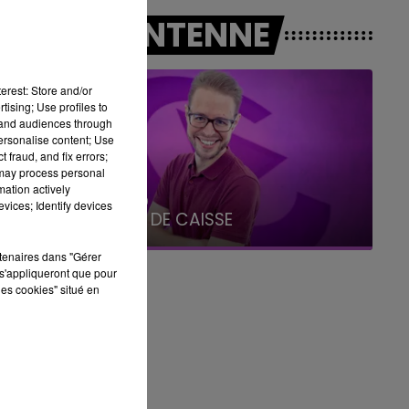
6h00 - 10h00
A L'ANTENNE
LA FAMILLE
erest: Store and/or
tising; Use profiles to
tand audiences through
personalise content; Use
 fraud, and fix errors;
 may process personal
mation actively
10h00 - 14h00
vices; Identify devices
LE TICKET DE CAISSE
rtenaires dans "Gérer
s'appliqueront que pour
les cookies" situé en