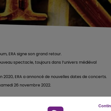
bum, ERA signe son grand retour.
veau spectacle, toujours dans l’univers médiéval
n 2020, ERA a annoncé de nouvelles dates de concerts.
 samedi 26 novembre 2022.
Contin
5h00 - 6h00