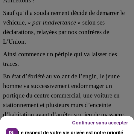
Admettons !
Sauf qu’il a soudainement décidé de démarrer le
véhicule,
« par inadvertance »
selon ses
déclarations, relayées par nos confrères de
L’Union.
Ainsi commence un périple qui va laisser des
traces.
En état d’ébriété au volant de l’engin, le jeune
homme va successivement endommager un
portique du centre commercial, une voiture en
stationnement et plusieurs murs d’enceinte
d’habitation avant d’arrêter son jeu de massacre.
Continuer sans accepter
Alertés par le bruit, des témoins l’ont retenu avant
Le respect de votre vie privée est notre priorité