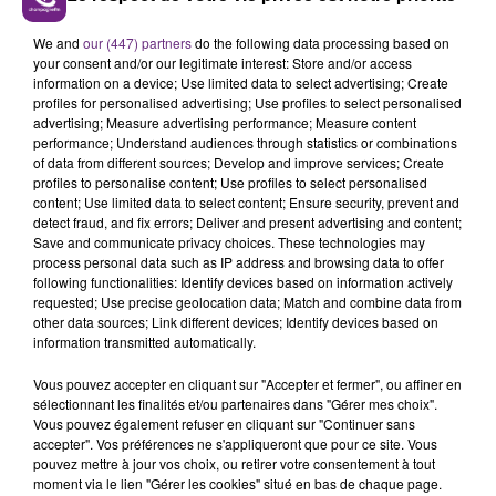
l’arrivée de la police.
We and
our (447) partners
do the following data processing based on
Placé en garde à vue, il sera jugé ultérieurement.
your consent and/or our legitimate interest: Store and/or access
information on a device; Use limited data to select advertising; Create
profiles for personalised advertising; Use profiles to select personalised
advertising; Measure advertising performance; Measure content
performance; Understand audiences through statistics or combinations
FIL D'ACTU
of data from different sources; Develop and improve services; Create
profiles to personalise content; Use profiles to select personalised
content; Use limited data to select content; Ensure security, prevent and
detect fraud, and fix errors; Deliver and present advertising and content;
Save and communicate privacy choices. These technologies may
process personal data such as IP address and browsing data to offer
following functionalities: Identify devices based on information actively
requested; Use precise geolocation data; Match and combine data from
other data sources; Link different devices; Identify devices based on
information transmitted automatically.
7 août 2026
Vous pouvez accepter en cliquant sur "Accepter et fermer", ou affiner en
LA CENTRALE NUCLÉAIRE DE CHOOZ
sélectionnant les finalités et/ou partenaires dans "Gérer mes choix".
Vous pouvez également refuser en cliquant sur "Continuer sans
TOUJOURS À L'ARRÊT
accepter". Vos préférences ne s'appliqueront que pour ce site. Vous
Cela fait déjà une semaine que la centrale
pouvez mettre à jour vos choix, ou retirer votre consentement à tout
moment via le lien "Gérer les cookies" situé en bas de chaque page.
nucléaire ardennaise est à l'arrêt. Une situation