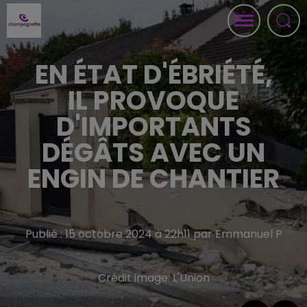
EN ÉTAT D'ÉBRIÉTÉ,
IL PROVOQUE
D'IMPORTANTS
DÉGÂTS AVEC UN
ENGIN DE CHANTIER
Publié : 15 octobre 2024 à 22h11 par Emmanuel P
Crédit image:
L'Union