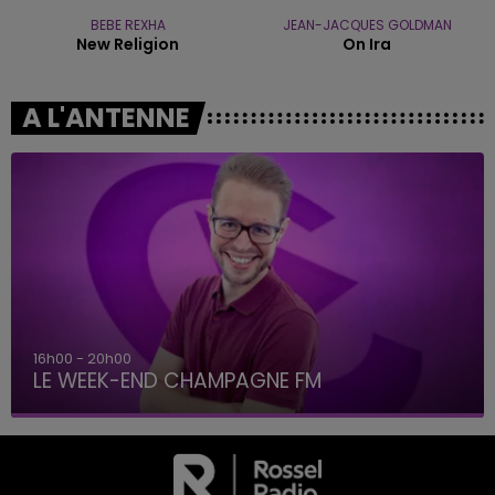
BEBE REXHA
JEAN-JACQUES GOLDMAN
New Religion
On Ira
A L'ANTENNE
7h00 - 12h00
LE WEEK-END CHAMPAGNE FM