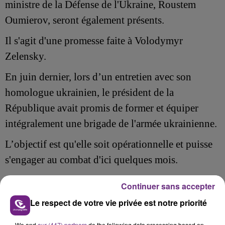
ministre de la Défense de l'Ukraine, Roustem
Oumierov, seront également présents.
Il s'agit d'une promesse faite à Volodymyr
Zelensky.
En juin dernier, lors d’un entretien avec son
homologue ukrainien, le président de la
République avait promis de former et équiper
intégralement une brigade de l'armée ukrainienne.
L’objectif est qu'elle soit opérationnelle et puisse
s'engager au combat d'ici quelques mois.
Ces soldats s'entraînent sur un terrain mis à
Continuer sans accepter
disposition et adapté, pour être le plus proche
Le respect de votre vie privée est notre priorité
possible de la réalité.
We and
our (447) partners
do the following data processing based on