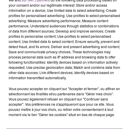
your consent and/or our legitimate interest: Store and/or access
information on a device; Use limited data to select advertising; Create
profiles for personalised advertising; Use profiles to select personalised
FIL D'ACTU
advertising; Measure advertising performance; Measure content
performance; Understand audiences through statistics or combinations
of data from different sources; Develop and improve services; Create
profiles to personalise content; Use profiles to select personalised
content; Use limited data to select content; Ensure security, prevent and
detect fraud, and fix errors; Deliver and present advertising and content;
Save and communicate privacy choices. These technologies may
process personal data such as IP address and browsing data to offer
following functionalities: Identify devices based on information actively
requested; Use precise geolocation data; Match and combine data from
other data sources; Link different devices; Identify devices based on
7 août 2026
information transmitted automatically.
LA CENTRALE NUCLÉAIRE DE CHOOZ
Vous pouvez accepter en cliquant sur "Accepter et fermer", ou affiner en
TOUJOURS À L'ARRÊT
sélectionnant les finalités et/ou partenaires dans "Gérer mes choix".
Cela fait déjà une semaine que la centrale
Vous pouvez également refuser en cliquant sur "Continuer sans
nucléaire ardennaise est à l'arrêt. Une situation
accepter". Vos préférences ne s'appliqueront que pour ce site. Vous
pouvez mettre à jour vos choix, ou retirer votre consentement à tout
justifiée par la sécheresse intense qui est toujours
moment via le lien "Gérer les cookies" situé en bas de chaque page.
présente.