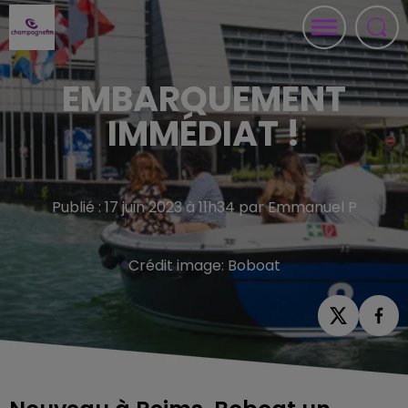
EMBARQUEMENT
IMMÉDIAT !
Publié : 17 juin 2023 à 11h34 par Emmanuel P
Crédit image:
Boboat