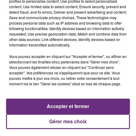
profiles to personalise content; Use profiles to select personalised
content; Use limited data to select content; Ensure security, prevent and
11h37
detect fraud, and fix errors; Deliver and present advertising and content;
LA CENTRALE NUCLÉAIRE DE CHOOZ
Save and communicate privacy choices. These technologies may
process personal data such as IP address and browsing data to offer
TOUJOURS À L'ARRÊT
following functionalities: Identify devices based on information actively
Cela fait déjà une semaine que la centrale
requested; Use precise geolocation data; Match and combine data from
nucléaire ardennaise est à l'arrêt. Une situation
other data sources; Link different devices; Identify devices based on
information transmitted automatically.
justifiée par la sécheresse intense qui est toujours
présente.
Vous pouvez accepter en cliquant sur "Accepter et fermer", ou affiner en
sélectionnant les finalités et/ou partenaires dans "Gérer mes choix".
Vous pouvez également refuser en cliquant sur "Continuer sans
accepter". Vos préférences ne s'appliqueront que pour ce site. Vous
pouvez mettre à jour vos choix, ou retirer votre consentement à tout
moment via le lien "Gérer les cookies" situé en bas de chaque page.
10h16
LE MAGASIN JOUÉCLUB DE REIMS FERME
SES PORTES
Accepter et fermer
C'était l'une des institutions du centre-ville
rémois. Le magasin JouéClub est contraint de
Gérer mes choix
fermer ses portes.
TITRES DIFFUSÉS