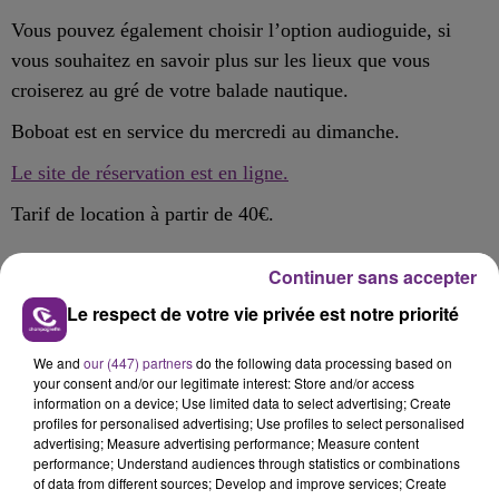
Vous pouvez également choisir l’option audioguide, si
vous souhaitez en savoir plus sur les lieux que vous
croiserez au gré de votre balade nautique.
Boboat est en service du mercredi au dimanche.
Le site de réservation est en ligne.
Tarif de location à partir de 40€.
Continuer sans accepter
Le respect de votre vie privée est notre priorité
FIL D'ACTU
We and
our (447) partners
do the following data processing based on
your consent and/or our legitimate interest: Store and/or access
information on a device; Use limited data to select advertising; Create
profiles for personalised advertising; Use profiles to select personalised
advertising; Measure advertising performance; Measure content
performance; Understand audiences through statistics or combinations
of data from different sources; Develop and improve services; Create