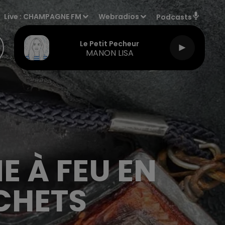
Live :
CHAMPAGNE FM
Webradios
Podcasts
Le Petit Pecheur
MANON LISA
E À FEU EN
CHETS