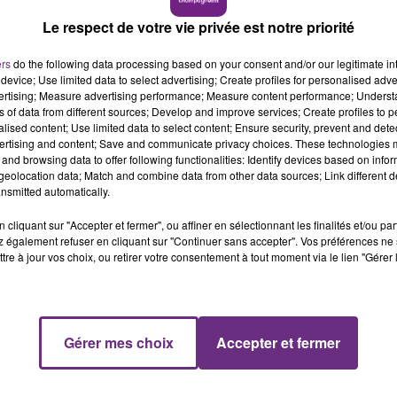
15h00 - 19h00
Le respect de votre vie privée est notre priorité
LE CLUB CHAMPAGNE FM
on ignore si elle est factice ou non.
riétaire.
ers
do the following data processing based on your consent and/or our legitimate int
device; Use limited data to select advertising; Create profiles for personalised adver
vertising; Measure advertising performance; Measure content performance; Unders
ns of data from different sources; Develop and improve services; Create profiles to 
uvertes sont réalisées à l’occasion de cette journée de
alised content; Use limited data to select content; Ensure security, prevent and detect
es de L’Ardennais.
ertising and content; Save and communicate privacy choices. These technologies
and browsing data to offer following functionalities: Identify devices based on infor
ses déconcertantes dans la nature. Nous, on a trouvé un
eolocation data; Match and combine data from other data sources; Link different de
nsmitted automatically.
nts qui avait été ramassée par les bénévoles et confiée à
cliquant sur "Accepter et fermer", ou affiner en sélectionnant les finalités et/ou pa
 également refuser en cliquant sur "Continuer sans accepter". Vos préférences ne 
tre à jour vos choix, ou retirer votre consentement à tout moment via le lien "Gérer 
19h00 - 19h15
LA POP MACHINE - CHAMPAGNE FM
Gérer mes choix
Accepter et fermer