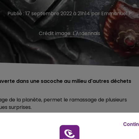
Publié : 17 septembre 2022 à 21h14 par Emmanuel P
Crédit image:
L'Ardennais
ouverte dans une sacoche au milieu d'autres déchets
age de la planète, permet le ramassage de plusieurs
es surprises.
r un bien étrange déchet, ce samedi matin.
Contin
outure, elle a découvert une arme à feu.