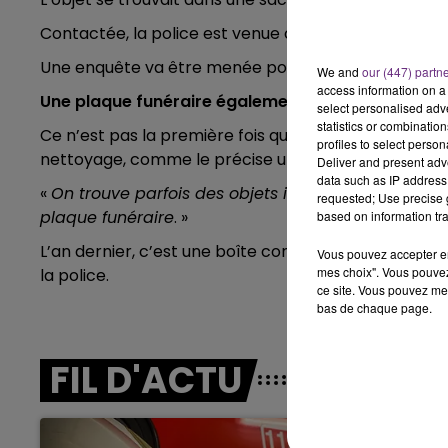
14h00 - 15h00
LA RADIO POP
Contactée, la police est venue chercher l’arme, dont 
Une enquête va être menée pour retrouver son prop
We and
our (447) partn
access information on a 
Une plaque funéraire également découverte
select personalised ad
statistics or combinatio
Ce n’est pas la première fois que d’étonnantes déco
profiles to select person
nettoyage, comme le précise une élue à nos confrèr
Deliver and present adv
data such as IP address 
«
On trouve parfois des objets insolites et des cho
requested; Use precise g
plaque funéraire
. »
based on information tra
L’an dernier, c’est une boîte contenant des stupéfia
Vous pouvez accepter en 
mes choix". Vous pouvez
la police.
ce site. Vous pouvez met
bas de chaque page.
15h00 - 19h00
Le Club Champagne FM
FIL D'ACTU