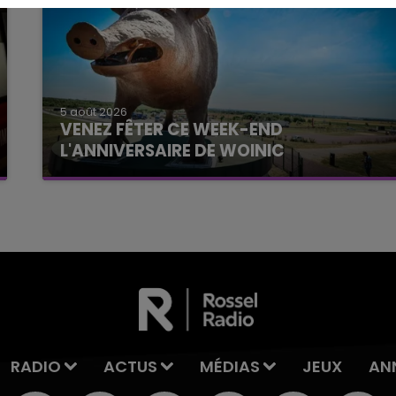
5 août 2026
VENEZ FÊTER CE WEEK-END
L'ANNIVERSAIRE DE WOINIC
Ce samedi 8 août sera un grand jour :
l'anniversaire du plus gros sanglier du monde.
Une fête est donc organisée et vous êtes tous
conviés !
RADIO
ACTUS
MÉDIAS
JEUX
AN