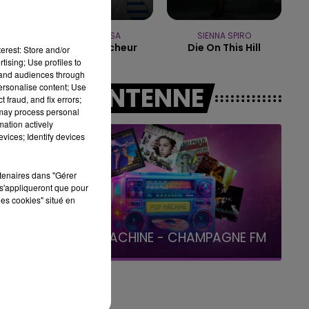
19h00 - 19h15
LA POP MACHINE - CHAMPAGNE 
MANON LISA
SIENNA SPIRO
Le Petit Pecheur
Die On This Hill
erest: Store and/or
tising; Use profiles to
tand audiences through
personalise content; Use
A L'ANTENNE
 fraud, and fix errors;
 may process personal
mation actively
e
vices; Identify devices
rtenaires dans "Gérer
s'appliqueront que pour
les cookies" situé en
19h15 - 20h00
LA RADIO POP