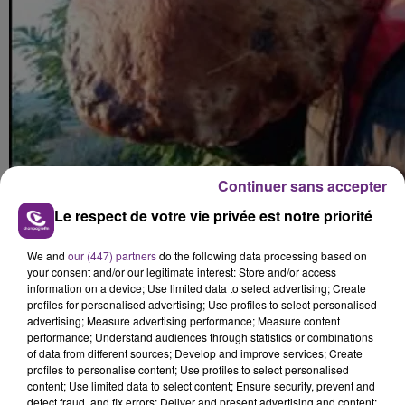
Continuer sans accepter
Le respect de votre vie privée est notre priorité
We and
our (447) partners
do the following data processing based on
your consent and/or our legitimate interest: Store and/or access
information on a device; Use limited data to select advertising; Create
profiles for personalised advertising; Use profiles to select personalised
advertising; Measure advertising performance; Measure content
performance; Understand audiences through statistics or combinations
Les dimensions du spécimen sont assez
of data from different sources; Develop and improve services; Create
profiles to personalise content; Use profiles to select personalised
impressionnantes.
content; Use limited data to select content; Ensure security, prevent and
detect fraud, and fix errors; Deliver and present advertising and content;