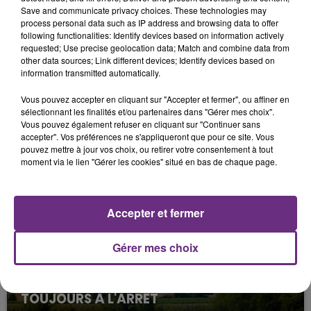
Le cèpe fait 28 cm en hauteur et 30 cm en largeur.
Save and communicate privacy choices. These technologies may
process personal data such as IP address and browsing data to offer
Posé sur une balance, il affiche un poids de 1,7 kilo.
following functionalities: Identify devices based on information actively
Caroline en a fait des lamelles avant de les congeler
requested; Use precise geolocation data; Match and combine data from
other data sources; Link different devices; Identify devices based on
pour de futures recettes.
information transmitted automatically.
Vous pouvez accepter en cliquant sur "Accepter et fermer", ou affiner en
sélectionnant les finalités et/ou partenaires dans "Gérer mes choix".
Vous pouvez également refuser en cliquant sur "Continuer sans
FIL D'ACTU
accepter". Vos préférences ne s'appliqueront que pour ce site. Vous
pouvez mettre à jour vos choix, ou retirer votre consentement à tout
moment via le lien "Gérer les cookies" situé en bas de chaque page.
Accepter et fermer
Gérer mes choix
7 août 2026
LA CENTRALE NUCLÉAIRE DE CHOOZ
TOUJOURS À L'ARRÊT