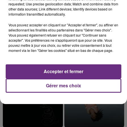
requested; Use precise geolocation data; Match and combine data from
other data sources; Link different devices; Identify devices based on
information transmitted automatically.
6 août 2026
Vous pouvez accepter en cliquant sur "Accepter et fermer", ou affiner en
L'INSPECTION DU TRAVAIL RAPPELLE À
sélectionnant les finalités et/ou partenaires dans "Gérer mes choix".
L'ORDRE SUR LES CONDITIONS DE...
Vous pouvez également refuser en cliquant sur "Continuer sans
accepter". Vos préférences ne s'appliqueront que pour ce site. Vous
Alors que les dates de début des vendange 2026
pouvez mettre à jour vos choix, ou retirer votre consentement à tout
s'est avéré être plus précoce que prévu,
moment via le lien "Gérer les cookies" situé en bas de chaque page.
l'inspection du Travail en profite pour rappeler
TITRES DIFFUSÉS
les conditions de...
Accepter et fermer
4h49
4h49
4h45
4h45
Gérer mes choix