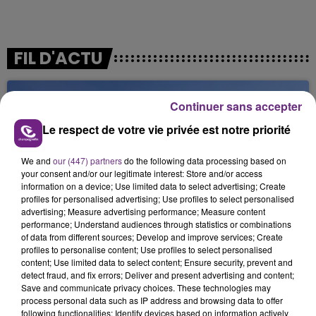
FIL D'ACTU
Continuer sans accepter
Le respect de votre vie privée est notre priorité
We and
our (447) partners
do the following data processing based on
your consent and/or our legitimate interest: Store and/or access
information on a device; Use limited data to select advertising; Create
6 août 2026
profiles for personalised advertising; Use profiles to select personalised
SI TOUT LE MONDE FAIT ÇA, MOI L'ANNÉE
advertising; Measure advertising performance; Measure content
PROCHAINE JE VENDANGE EN...
performance; Understand audiences through statistics or combinations
of data from different sources; Develop and improve services; Create
La vendange en Champagne a débuté ce jeudi 6
profiles to personalise content; Use profiles to select personalised
août dans la commune de Montgueux (Aube). Du
content; Use limited data to select content; Ensure security, prevent and
detect fraud, and fix errors; Deliver and present advertising and content;
jamais vu !
Save and communicate privacy choices. These technologies may
process personal data such as IP address and browsing data to offer
following functionalities: Identify devices based on information actively