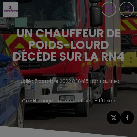
UN CHAUFFEUR DE
POIDS-LOURD
DÉCÈDE SUR LA RN4
Publié : 7 octobre 2022 à 18h15 par Pauline S
Crédit image:
Jérôme Lefèvre - L'Union