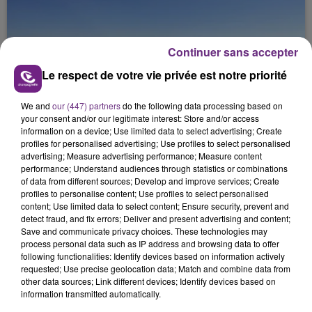
Continuer sans accepter
Le respect de votre vie privée est notre priorité
6 août 2026
SI TOUT LE MONDE FAIT ÇA, MOI L'ANNÉE
We and
our (447) partners
do the following data processing based on
PROCHAINE JE VENDANGE EN...
your consent and/or our legitimate interest: Store and/or access
information on a device; Use limited data to select advertising; Create
La vendange en Champagne a débuté ce jeudi 6
profiles for personalised advertising; Use profiles to select personalised
août dans la commune de Montgueux (Aube). Du
advertising; Measure advertising performance; Measure content
jamais vu !
performance; Understand audiences through statistics or combinations
of data from different sources; Develop and improve services; Create
profiles to personalise content; Use profiles to select personalised
content; Use limited data to select content; Ensure security, prevent and
detect fraud, and fix errors; Deliver and present advertising and content;
Save and communicate privacy choices. These technologies may
process personal data such as IP address and browsing data to offer
following functionalities: Identify devices based on information actively
6 août 2026
requested; Use precise geolocation data; Match and combine data from
L'INSPECTION DU TRAVAIL RAPPELLE À
other data sources; Link different devices; Identify devices based on
L'ORDRE SUR LES CONDITIONS DE...
information transmitted automatically.
Alors que les dates de début des vendange 2026