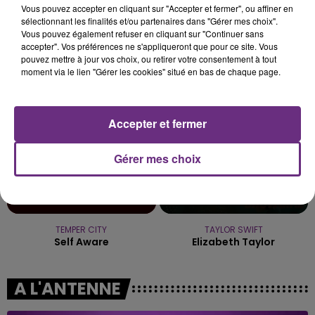
Vous pouvez accepter en cliquant sur "Accepter et fermer", ou affiner en
s'est avéré être plus précoce que prévu,
sélectionnant les finalités et/ou partenaires dans "Gérer mes choix".
l'inspection du Travail en profite pour rappeler
Vous pouvez également refuser en cliquant sur "Continuer sans
TITRES DIFFUSÉS
les conditions de...
accepter". Vos préférences ne s'appliqueront que pour ce site. Vous
pouvez mettre à jour vos choix, ou retirer votre consentement à tout
moment via le lien "Gérer les cookies" situé en bas de chaque page.
7h41
7h41
7h33
7h33
Accepter et fermer
Gérer mes choix
TEMPER CITY
TAYLOR SWIFT
Self Aware
Elizabeth Taylor
A L'ANTENNE