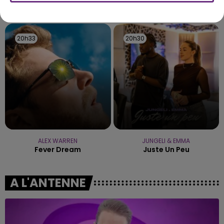
TITRES DIFFUSÉS
20h33
20h33
20h30
20h30
ALEX WARREN
JUNGELI & EMMA
Fever Dream
Juste Un Peu
A L'ANTENNE