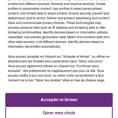
of data from different sources; Develop and improve services; Create
profiles to personalise content; Use profiles to select personalised
content; Use limited data to select content; Ensure security, prevent and
detect fraud, and fix errors; Deliver and present advertising and content;
14h39
Save and communicate privacy choices. These technologies may
L'INSPECTION DU TRAVAIL RAPPELLE À
process personal data such as IP address and browsing data to offer
L'ORDRE SUR LES CONDITIONS DE...
following functionalities: Identify devices based on information actively
requested; Use precise geolocation data; Match and combine data from
Alors que les dates de début des vendange 2026
other data sources; Link different devices; Identify devices based on
s'est avéré être plus précoce que prévu,
information transmitted automatically.
l'inspection du Travail en profite pour rappeler
Vous pouvez accepter en cliquant sur "Accepter et fermer", ou affiner en
les conditions de...
sélectionnant les finalités et/ou partenaires dans "Gérer mes choix".
Vous pouvez également refuser en cliquant sur "Continuer sans
accepter". Vos préférences ne s'appliqueront que pour ce site. Vous
pouvez mettre à jour vos choix, ou retirer votre consentement à tout
moment via le lien "Gérer les cookies" situé en bas de chaque page.
5 août 2026
UN FEU DE REMORQUE BLOQUE LA
CIRCULATION DANS LES ARDENNES
Accepter et fermer
Un feu de remorque s'est déclaré ce mercredi en
fin de matinée sur l'A34.
Gérer mes choix