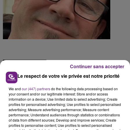
FIL D'ACTU
Continuer sans accepter
Le respect de votre vie privée est notre priorité
We and
our (447) partners
do the following data processing based on
your consent and/or our legitimate interest: Store and/or access
information on a device; Use limited data to select advertising; Create
profiles for personalised advertising; Use profiles to select personalised
advertising; Measure advertising performance; Measure content
performance; Understand audiences through statistics or combinations
of data from different sources; Develop and improve services; Create
5 août 2026
UN FEU DE REMORQUE BLOQUE LA
profiles to personalise content; Use profiles to select personalised