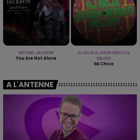
MICHAEL JACKSON
DJ GOJA & JASON DERULO &
You Are Not Alone
MELODY
Mi Chico
A L'ANTENNE