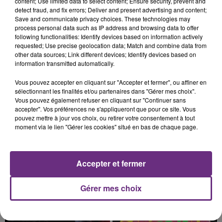
content; Use limited data to select content; Ensure security, prevent and
CIRCULATION DANS LES ARDENNES
detect fraud, and fix errors; Deliver and present advertising and content;
Un feu de remorque s'est déclaré ce mercredi en
Save and communicate privacy choices. These technologies may
process personal data such as IP address and browsing data to offer
fin de matinée sur l'A34.
following functionalities: Identify devices based on information actively
requested; Use precise geolocation data; Match and combine data from
other data sources; Link different devices; Identify devices based on
information transmitted automatically.
Vous pouvez accepter en cliquant sur "Accepter et fermer", ou affiner en
sélectionnant les finalités et/ou partenaires dans "Gérer mes choix".
Vous pouvez également refuser en cliquant sur "Continuer sans
5 août 2026
accepter". Vos préférences ne s'appliqueront que pour ce site. Vous
VENEZ FÊTER CE WEEK-END
pouvez mettre à jour vos choix, ou retirer votre consentement à tout
moment via le lien "Gérer les cookies" situé en bas de chaque page.
L'ANNIVERSAIRE DE WOINIC
Ce samedi 8 août sera un grand jour :
l'anniversaire du plus gros sanglier du monde.
Accepter et fermer
Une fête est donc organisée et vous êtes tous
TITRES DIFFUSÉS
conviés !
Gérer mes choix
5h51
5h51
5h49
5h49