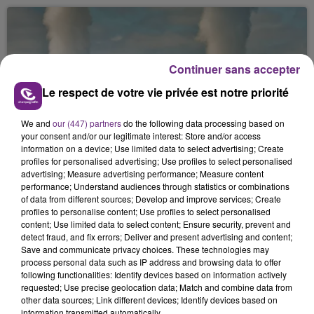
Continuer sans accepter
Le respect de votre vie privée est notre priorité
7 août 2026
We and
our (447) partners
do the following data processing based on
LA CENTRALE NUCLÉAIRE DE CHOOZ
your consent and/or our legitimate interest: Store and/or access
information on a device; Use limited data to select advertising; Create
TOUJOURS À L'ARRÊT
profiles for personalised advertising; Use profiles to select personalised
Cela fait déjà une semaine que la centrale
advertising; Measure advertising performance; Measure content
nucléaire ardennaise est à l'arrêt. Une situation
performance; Understand audiences through statistics or combinations
of data from different sources; Develop and improve services; Create
justifiée par la sécheresse intense qui est toujours
profiles to personalise content; Use profiles to select personalised
présente.
content; Use limited data to select content; Ensure security, prevent and
detect fraud, and fix errors; Deliver and present advertising and content;
Save and communicate privacy choices. These technologies may
process personal data such as IP address and browsing data to offer
following functionalities: Identify devices based on information actively
requested; Use precise geolocation data; Match and combine data from
7 août 2026
other data sources; Link different devices; Identify devices based on
LE MAGASIN JOUÉCLUB DE REIMS FERME
information transmitted automatically.