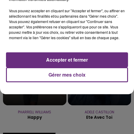
SES PORTES
Vous pouvez accepter en cliquant sur "Accepter et fermer", ou affiner en
C'était l'une des institutions du centre-ville
sélectionnant les finalités et/ou partenaires dans "Gérer mes choix".
rémois. Le magasin JouéClub est contraint de
Vous pouvez également refuser en cliquant sur "Continuer sans
fermer ses portes.
accepter". Vos préférences ne s'appliqueront que pour ce site. Vous
TITRES DIFFUSÉS
pouvez mettre à jour vos choix, ou retirer votre consentement à tout
moment via le lien "Gérer les cookies" situé en bas de chaque page.
12h50
12h50
12h46
12h46
Accepter et fermer
Gérer mes choix
PHARRELL WILLIAMS
ADELE CASTILLON
Happy
Ete Avec Toi